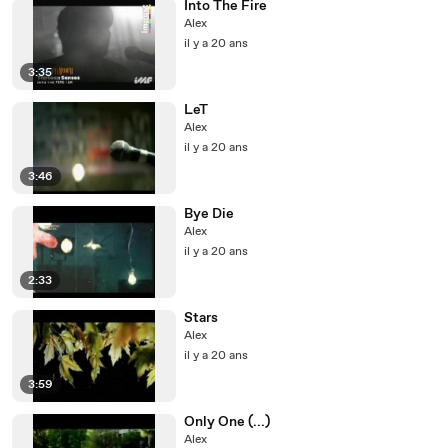
Into The Fire
Alex
il y a 20 ans
3:35
LeT
Alex
il y a 20 ans
3:46
Bye Die
Alex
il y a 20 ans
2:33
Stars
Alex
il y a 20 ans
3:59
Only One (...)
Alex