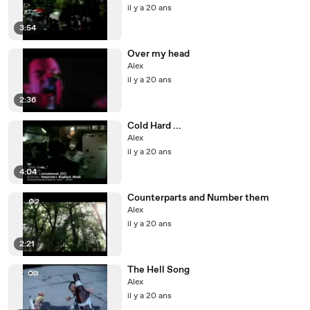
il y a 20 ans
3:54
Over my head
Alex
il y a 20 ans
2:36
Cold Hard ...
Alex
il y a 20 ans
4:04
Counterparts and Number them
Alex
il y a 20 ans
2:21
The Hell Song
Alex
il y a 20 ans