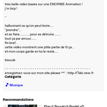
très belle vidéo basée sur une ENORME Animation !
j'm bcp !
~
hallucinant ce qu'on peut boire....
"prendre"..
et se faire...........pour se détruire.......
tout ça par amour......
fin bref..
cette vidéo montrent une ptite partie de tt ça...
et mon corps garde en lui le reste....
bisouik
- - - - - - - - - - - - - - - - - - - - - - - - - - - - - - - - - - - - - - - -
enregistrez-vous sur mon site please ^^' : http://Taki.new.fr
Catégorie
🎵
Musique
Recommandations
Play it Bouratch Bordel xD