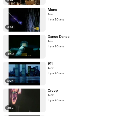
3:15
Mono
Alex
il y a 20 ans
3:41
Dance Dance
Alex
il y a 20 ans
4:40
911
Alex
il y a 20 ans
5:24
Creep
Alex
il y a 20 ans
3:52