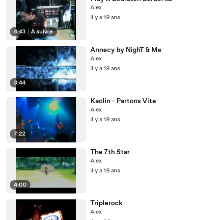
Alex
il y a 19 ans
4:43
|
À suivre
Annecy by NighT & Me
Alex
il y a 19 ans
3:44
Kaolin - Partons Vite
Alex
il y a 19 ans
7:22
The 7th Star
Alex
il y a 19 ans
4:00
Triplerock
Alex