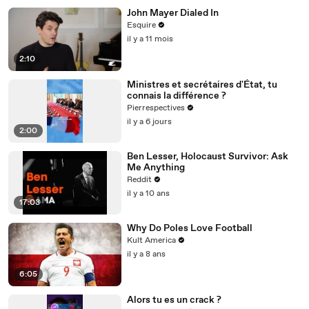
John Mayer Dialed In
Esquire
il y a 11 mois
2:10
Ministres et secrétaires d'État, tu
connais la différence ?
Pierrespectives
il y a 6 jours
2:00
Ben Lesser, Holocaust Survivor: Ask
Me Anything
Reddit
il y a 10 ans
17:03
Why Do Poles Love Football
Kult America
il y a 8 ans
6:05
Alors tu es un crack ?