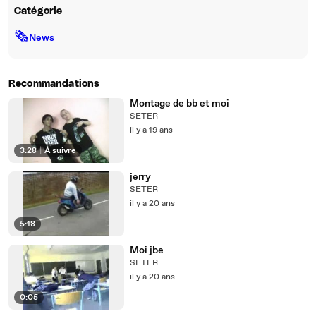
Catégorie
🗞
News
Recommandations
Montage de bb et moi
SETER
il y a 19 ans
3:28
|
À suivre
jerry
SETER
il y a 20 ans
5:18
Moi jbe
SETER
il y a 20 ans
0:05