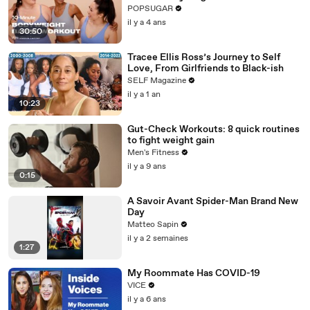
POPSUGAR
il y a 4 ans
30:50
Tracee Ellis Ross’s Journey to Self
Love, From Girlfriends to Black-ish
SELF Magazine
il y a 1 an
10:23
Gut-Check Workouts: 8 quick routines
to fight weight gain
Men's Fitness
il y a 9 ans
0:15
A Savoir Avant Spider-Man Brand New
Day
Matteo Sapin
il y a 2 semaines
1:27
My Roommate Has COVID-19
VICE
il y a 6 ans