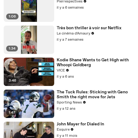
Pierrespectives
il y a 6 semaines
1:06
Très bon thriller à voir sur Netflix
Le cinéma d'Amaury
il y a 7 semaines
1:34
Kodie Shane Wants to Get High with
Whoopi Goldberg
VICE
il y a 6 ans
3:46
The Tuck Rules: Sticking with Geno
Smith the right move for Jets
Sporting News
il y a 12 ans
1:47
John Mayer for Dialed In
Esquire
il y a 11 mois