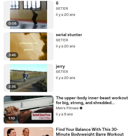
6
SETER
il y a 20 ans
0:05
serial stunter
SETER
il y a 20 ans
3:45
jerry
SETER
il y a 20 ans
2:35
The upper-body inner-beast workout
for big, strong, and shredded
shoulders, pecs, and triceps
Men's Fitness
il y a 9 ans
1:10
Find Your Balance With This 30-
Minute Bodyweight Barre Workout