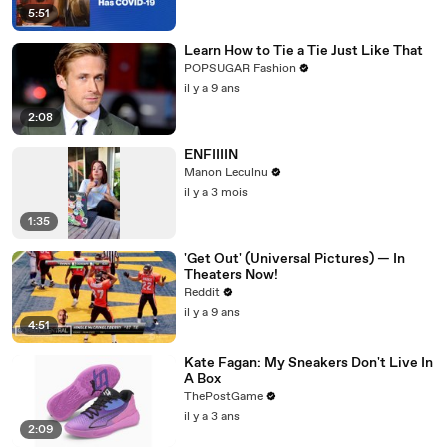
5:51
Learn How to Tie a Tie Just Like That
POPSUGAR Fashion
il y a 9 ans
2:08
ENFIIIIN
Manon Leculnu
il y a 3 mois
1:35
'Get Out' (Universal Pictures) — In
Theaters Now!
Reddit
il y a 9 ans
4:51
Kate Fagan: My Sneakers Don't Live In
A Box
ThePostGame
il y a 3 ans
2:09