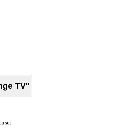
Hagondange TV"
du sol