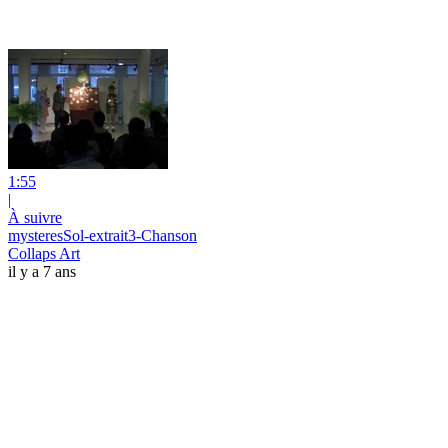
1:55
|
À suivre
mysteresSol-extrait3-Chanson
Collaps Art
il y a 7 ans