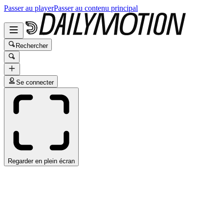
Passer au player
Passer au contenu principal
Rechercher
Se connecter
Regarder en plein écran