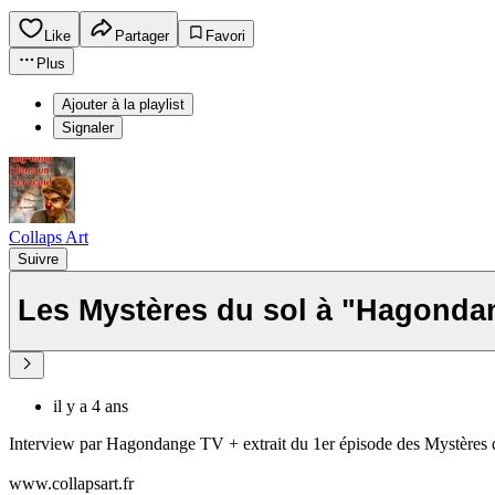
Like
Partager
Favori
Plus
Ajouter à la playlist
Signaler
Collaps Art
Suivre
Les Mystères du sol à "
il y a 4 ans
Interview par Hagondange TV + extrait du 1er épisode des Mystères 
www.collapsart.fr