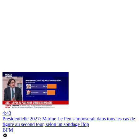
4:43
Présidentielle 2027: Marine Le Pen s'imposerait dans tous les cas de
figure au second tour, selon un sondage Ifop
BFM