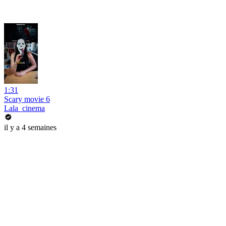
1:31
Scary movie 6
Lala_cinema
il y a 4 semaines