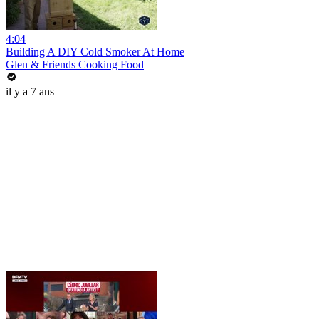
4:04
Building A DIY Cold Smoker At Home
Glen & Friends Cooking Food
il y a 7 ans