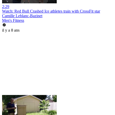
2:29
Watch: Red Bull Crashed Ice athletes train with CrossFit star
Camille Leblanc-Bazinet
Men's Fitness
il y a 8 ans