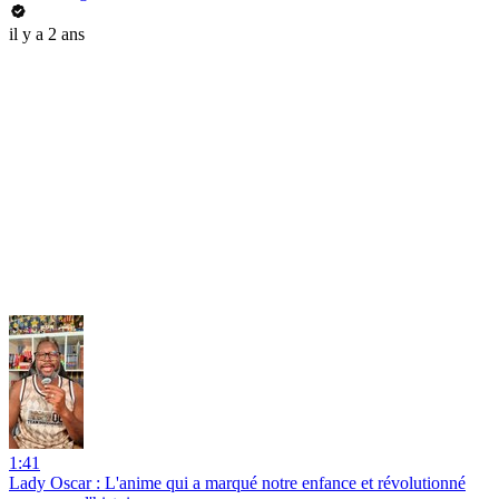
il y a 2 ans
1:41
Lady Oscar : L'anime qui a marqué notre enfance et révolutionné