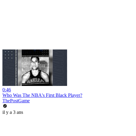
0:46
Who Was The NBA's First Black Player?
ThePostGame
il y a 3 ans