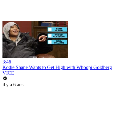
3:46
Kodie Shane Wants to Get High with Whoopi Goldberg
VICE
il y a 6 ans