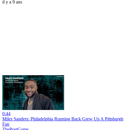
il y a 9 ans
0:44
Miles Sanders: Philadelphia Running Back Grew Up A Pittsburgh
Fan
ThePostGame