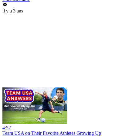
il y a 3 ans
4:52
Team USA on Their Favorite Athletes Growing Up