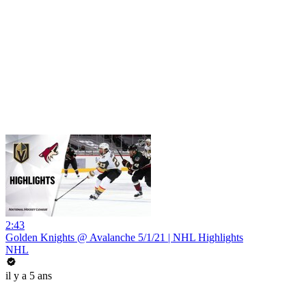
2:43
Golden Knights @ Avalanche 5/1/21 | NHL Highlights
NHL
il y a 5 ans