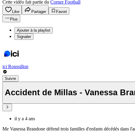
Cette vidéo fait partie du
Corner Football
Like
Partager
Favori
Plus
Ajouter à la playlist
Signaler
ici Roussillon
Suivre
Accident de Millas - Vanessa Br
il y a 4 ans
Me Vanessa Brandone défend trois familles d'enfants décédés dans l'ac