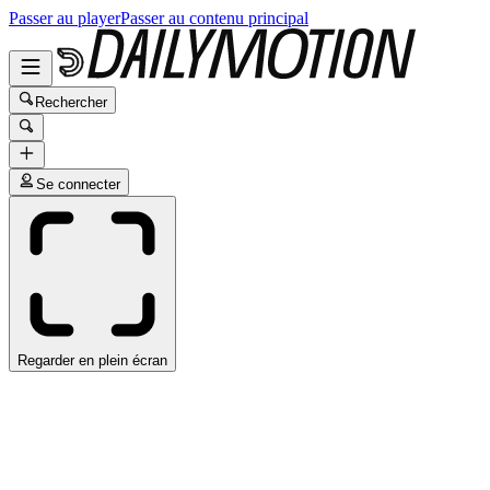
Passer au player
Passer au contenu principal
Rechercher
Se connecter
Regarder en plein écran