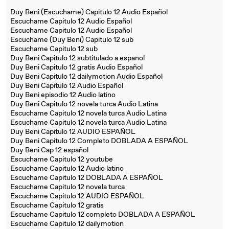
Duy Beni (Escuchame) Capitulo 12 Audio Español
Escuchame Capitulo 12 Audio Español
Escuchame Capitulo 12 Audio Español
Escuchame (Duy Beni) Capitulo 12 sub
Escuchame Capitulo 12 sub
Duy Beni Capitulo 12 subtitulado a espanol
Duy Beni Capitulo 12 gratis Audio Español
Duy Beni Capitulo 12 dailymotion Audio Español
Duy Beni Capitulo 12 Audio Español
Duy Beni episodio 12 Audio latino
Duy Beni Capitulo 12 novela turca Audio Latina
Escuchame Capitulo 12 novela turca Audio Latina
Escuchame Capitulo 12 novela turca Audio Latina
Duy Beni Capitulo 12 AUDIO ESPAÑOL
Duy Beni Capitulo 12 Completo DOBLADA A ESPAÑOL
Duy Beni Cap 12 español
Escuchame Capitulo 12 youtube
Escuchame Capitulo 12 Audio latino
Escuchame Capitulo 12 DOBLADA A ESPAÑOL
Escuchame Capitulo 12 novela turca
Escuchame Capitulo 12 AUDIO ESPAÑOL
Escuchame Capitulo 12 gratis
Escuchame Capitulo 12 completo DOBLADA A ESPAÑOL
Escuchame Capitulo 12 dailymotion