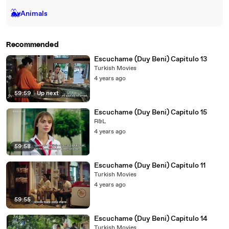
🐳
Animals
Recommended
Escuchame (Duy Beni) Capitulo 13
Turkish Movies
4 years ago
59:59
|
Up next
Escuchame (Duy Beni) Capitulo 15
R&L
4 years ago
59:58
Escuchame (Duy Beni) Capitulo 11
Turkish Movies
4 years ago
59:55
Escuchame (Duy Beni) Capitulo 14
Turkish Movies