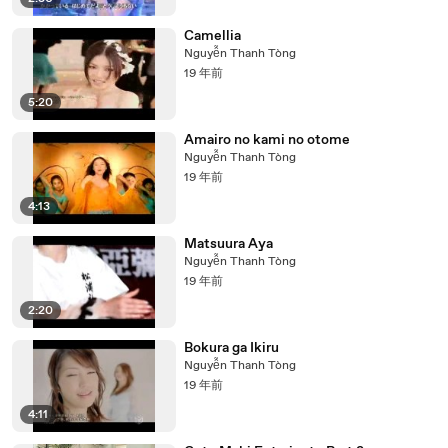
Camellia
Nguyễn Thanh Tòng
19 年前
5:20
Amairo no kami no otome
Nguyễn Thanh Tòng
19 年前
4:13
Matsuura Aya
Nguyễn Thanh Tòng
19 年前
2:20
Bokura ga Ikiru
Nguyễn Thanh Tòng
19 年前
4:11