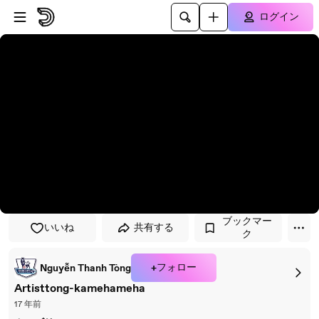
プレイヤーにスキップ
メインコンテンツにスキップ
ログイン
ブックマー
いいね
共有する
ク
+フォロー
Nguyễn Thanh Tòng
Artisttong-kamehameha
17 年前