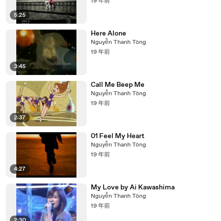
19 年前
5:25
Here Alone
Nguyễn Thanh Tòng
19 年前
3:45
Call Me Beep Me
Nguyễn Thanh Tòng
19 年前
2:37
01 Feel My Heart
Nguyễn Thanh Tòng
19 年前
4:27
My Love by Ai Kawashima
Nguyễn Thanh Tòng
19 年前
2:30