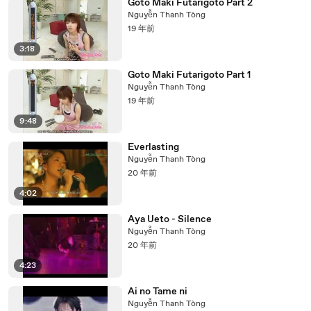
Goto Maki Futarigoto Part 2
Nguyễn Thanh Tòng
19 年前
3:18
Goto Maki Futarigoto Part 1
Nguyễn Thanh Tòng
19 年前
9:48
Everlasting
Nguyễn Thanh Tòng
20 年前
4:02
Aya Ueto - Silence
Nguyễn Thanh Tòng
20 年前
4:23
Ai no Tame ni
Nguyễn Thanh Tòng