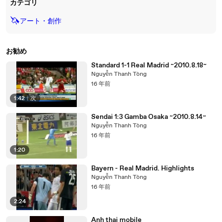
カテゴリ
🦄
アート・創作
お勧め
Standard 1-1 Real Madrid ~2010.8.18~
Nguyễn Thanh Tòng
16 年前
1:42
|
次
Sendai 1:3 Gamba Osaka ~2010.8.14~
Nguyễn Thanh Tòng
16 年前
1:20
Bayern - Real Madrid. Highlights
Nguyễn Thanh Tòng
16 年前
2:24
Anh thai mobile