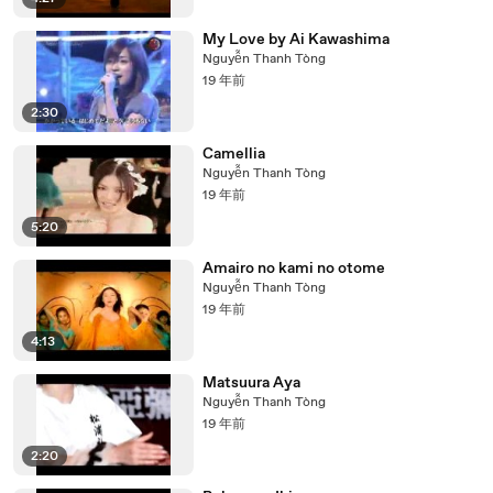
My Love by Ai Kawashima
Nguyễn Thanh Tòng
19 年前
2:30
Camellia
Nguyễn Thanh Tòng
19 年前
5:20
Amairo no kami no otome
Nguyễn Thanh Tòng
19 年前
4:13
Matsuura Aya
Nguyễn Thanh Tòng
19 年前
2:20