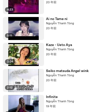
20 年前
4:23
Ai no Tame ni
Nguyễn Thanh Tòng
20 年前
5:11
Kaze - Ueto Aya
Nguyễn Thanh Tòng
20 年前
3:04
Seiko matsuda Angel wink
Nguyễn Thanh Tòng
20 年前
2:12
Infinite
Nguyễn Thanh Tòng
19 年前