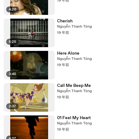
19 年前
4:26
Cherish
Nguyễn Thanh Tòng
19 年前
5:25
Here Alone
Nguyễn Thanh Tòng
19 年前
3:45
Call Me Beep Me
Nguyễn Thanh Tòng
19 年前
2:37
01 Feel My Heart
Nguyễn Thanh Tòng
19 年前
4:27