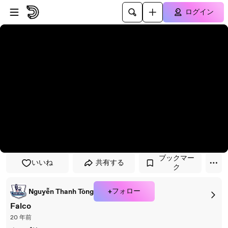
プレイヤーにスキップ
メインコンテンツにスキップ
ログイン
ブックマー
いいね
共有する
ク
+フォロー
Nguyễn Thanh Tòng
Falco
20 年前