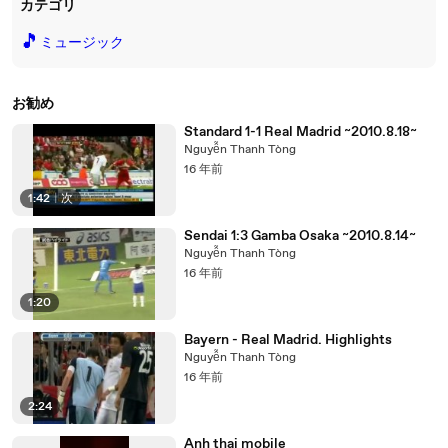
カテゴリ
🎵
ミュージック
お勧め
Standard 1-1 Real Madrid ~2010.8.18~
Nguyễn Thanh Tòng
16 年前
1:42
|
次
Sendai 1:3 Gamba Osaka ~2010.8.14~
Nguyễn Thanh Tòng
16 年前
1:20
Bayern - Real Madrid. Highlights
Nguyễn Thanh Tòng
16 年前
2:24
Anh thai mobile