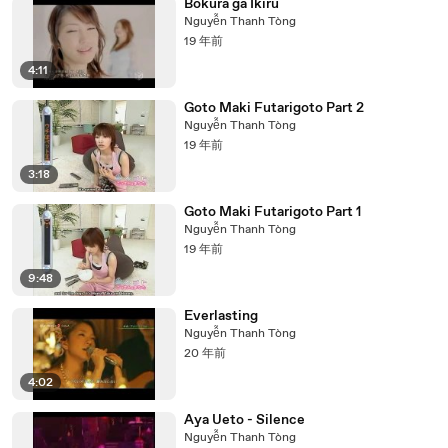
Bokura ga Ikiru
Nguyễn Thanh Tòng
19 年前
4:11
Goto Maki Futarigoto Part 2
Nguyễn Thanh Tòng
19 年前
3:18
Goto Maki Futarigoto Part 1
Nguyễn Thanh Tòng
19 年前
9:48
Everlasting
Nguyễn Thanh Tòng
20 年前
4:02
Aya Ueto - Silence
Nguyễn Thanh Tòng