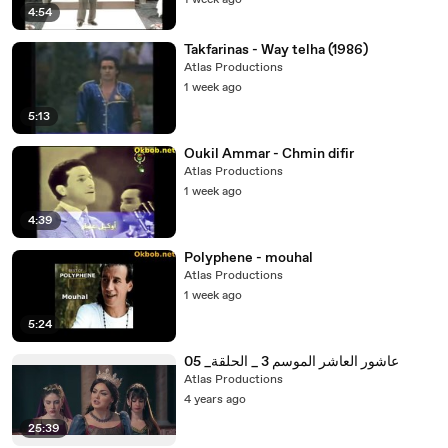
1 week ago
4:54
Takfarinas - Way telha (1986)
Atlas Productions
1 week ago
5:13
Oukil Ammar - Chmin difir
Atlas Productions
1 week ago
4:39
Polyphene - mouhal
Atlas Productions
1 week ago
5:24
عاشور العاشر الموسم 3 _ الحلقة_ 05
Atlas Productions
4 years ago
25:39