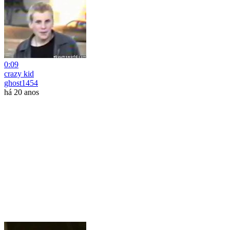
0:09
crazy kid
ghost1454
há 20 anos