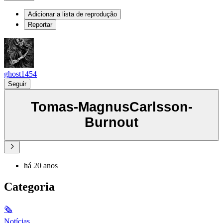
Adicionar a lista de reprodução
Reportar
ghost1454
Seguir
Tomas-MagnusCarlsson-
Burnout
há 20 anos
Categoria
🗞
Notícias