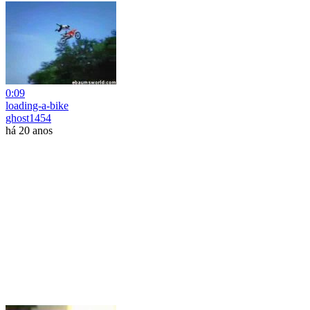
0:09
loading-a-bike
ghost1454
há 20 anos