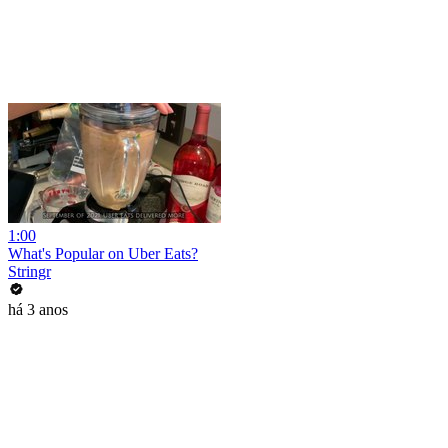
1:00
What's Popular on Uber Eats?
Stringr
há 3 anos