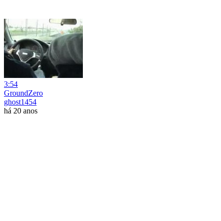
3:54
GroundZero
ghost1454
há 20 anos