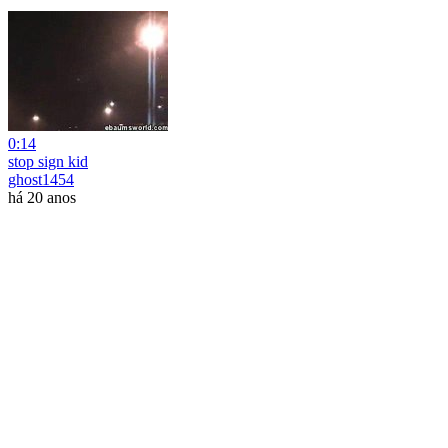
0:14
stop sign kid
ghost1454
há 20 anos