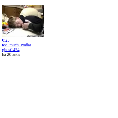
0:23
too_much_vodka
ghost1454
há 20 anos