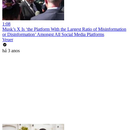
1:08
Musk’s X Is ‘the Platform With the Largest Ratio of Misinformation
or Disinformation’ Amongst All Social Media Platforms
Veuer
há 3 anos