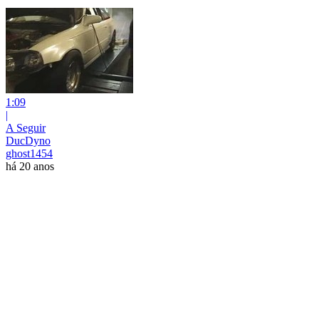
1:09
|
A Seguir
DucDyno
ghost1454
há 20 anos