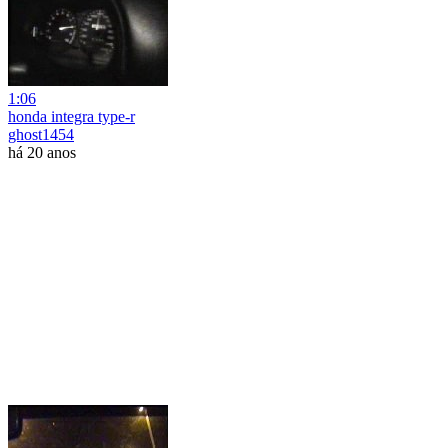
1:06
honda integra type-r
ghost1454
há 20 anos