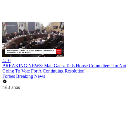
4:16
BREAKING NEWS: Matt Gaetz Tells House Committee: 'I'm Not
Going To Vote For A Continuing Resolution'
Forbes Breaking News
há 3 anos