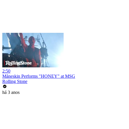
2:50
Måneskin Performs "HONEY" at MSG
Rolling Stone
há 3 anos