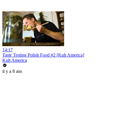
14:17
Taste Testing Polish Food #2 [Kult America]
Kult America
il y a 8 ans