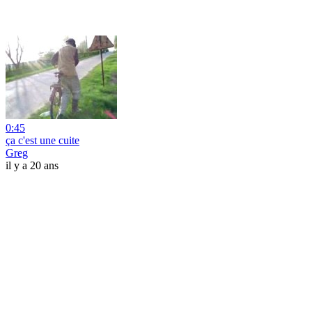
0:45
ça c'est une cuite
Greg
il y a 20 ans