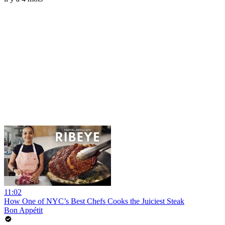
11:02
How One of NYC’s Best Chefs Cooks the Juiciest Steak
Bon Appétit