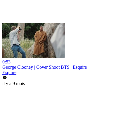
0:53
George Clooney | Cover Shoot BTS | Esquire
Esquire
il y a 9 mois