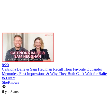
8:20
Caitríona Balfe & Sam Heughan Recall Their Favorite Outlander
Memories, First Impressions & Why They Both Can't Wait for Balfe
to Direct
SheKnows
il y a 3 ans