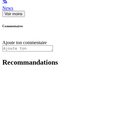
🗞
News
Voir moins
Commentaires
Ajoute ton commentaire
Recommandations