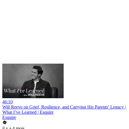
46:10
Will Reeve on Grief, Resilience, and Carrying His Parents’ Legacy |
What I’ve Learned | Esquire
Esquire
il y a 4 mois