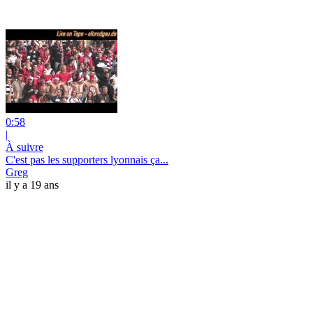
0:58
|
À suivre
C'est pas les supporters lyonnais ça...
Greg
il y a 19 ans