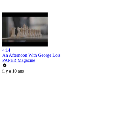
4:14
An Afternoon With George Lois
PAPER Magazine
il y a 10 ans