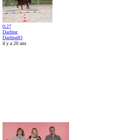
0:27
Darling
Darling83
il y a 20 ans