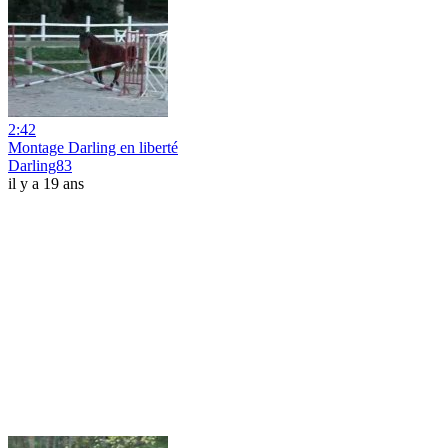
2:42
Montage Darling en liberté
Darling83
il y a 19 ans