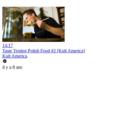
14:17
Taste Testing Polish Food #2 [Kult America]
Kult America
il y a 8 ans