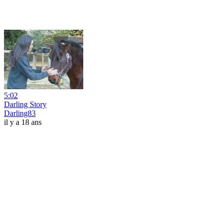
5:02
Darling Story
Darling83
il y a 18 ans