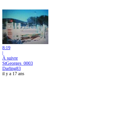
8:19
|
À suivre
StGeorges_0003
Darling83
il y a 17 ans