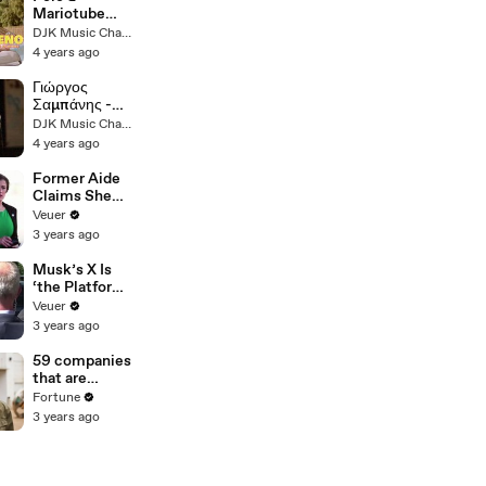
Mariotube
Doody -
DJK Music Channel (II)
Κορίτσι
4 years ago
Αναμμένο
Γιώργος
Σαμπάνης -
Γεννημένη
DJK Music Channel (II)
(Tolis
4 years ago
Panagiotou
Remix)
Former Aide
Claims She
Was Asked to
Veuer
Make a ‘Hit
3 years ago
List’ For
Trump
Musk’s X Is
‘the Platform
With the
Veuer
Largest Ratio
3 years ago
of
Misinformatio
59 companies
n or
that are
Disinformatio
changing the
Fortune
n’ Amongst
world: From
3 years ago
All Social
Tesla to
Media
Chobani
Platforms