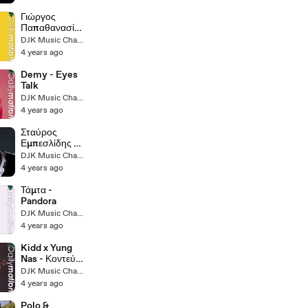
(STAiF
Extended Edit
Γιώργος
For Djs 2k22)
Παπαθανασίο
υ - Καίω
DJK Music Channel (II)
Μπουκάλια
4 years ago
Demy - Eyes
Talk
DJK Music Channel (II)
4 years ago
Σταύρος
Εμπεσλίδης -
Ποια Νομίζεις
DJK Music Channel (II)
4 years ago
Τάμτα -
Pandora
DJK Music Channel (II)
4 years ago
Kidd x Yung
Nas - Κοντεύω
Να Τρελαθώ
DJK Music Channel (II)
4 years ago
Polo &