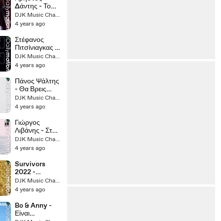
Δάντης - Το
Παλιό Μου
DJK Music Channel (II)
Παλτό (2016
4 years ago
Live)
Στέφανος
Πιτσίνιαγκας -
Αμάν Αμάν
DJK Music Channel (II)
4 years ago
Πάνος Ψάλτης
- Θα Βρεις
Πολλούς
DJK Music Channel (II)
4 years ago
Γιώργος
Λιβάνης - Στο
Σεντόνι Μου
DJK Music Channel (II)
4 years ago
Survivors
2022 -
Ντροπή Σου
DJK Music Channel (II)
Μουτσινά
4 years ago
Bo & Anny -
Είναι