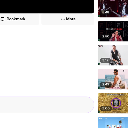
5:48
Bookmark
More
2:50
3:17
2:49
3:00