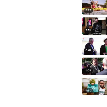
3:27
3:51
0:51
1:08
4:50