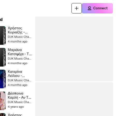
Connect
d
Χρήστος
Κυριαζής -
Έλα Μωράκι
DJK Music Channel
Μου (Djpol
4 months ago
Remake
Remix 2025)
Μαριάνα
Κατσιμίχα - Το
Βαλς Των
DJK Music Channel
Χαμένων
4 months ago
Ονείρων
(Dimitris
Κατερίνα
Zarogiannis
Λιόλιου -
Remix)
Λογαριασμός
DJK Music Channel
(Pablo Denuit
4 months ago
Remix)
Δέσποινα
Καρλή - Αν Τον
Βρείτε
DJK Music Channel (II)
4 years ago
Χρήστος