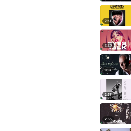
2:41
2:26
3:37
2:57
2:55