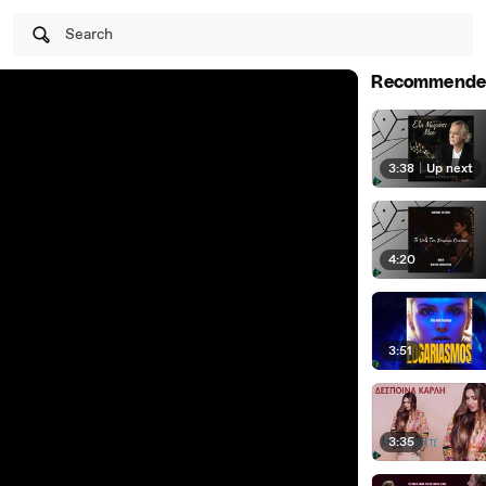
Search
Recommende
3:38
|
Up next
4:20
3:51
3:35