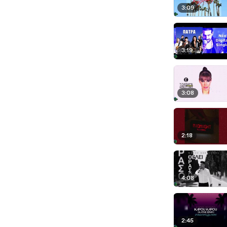
3:09
3:19
3:08
2:18
4:08
2:45