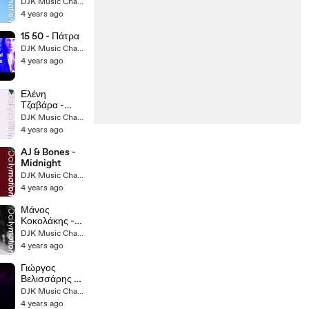
Καλοκάιρι
DJK Music Channel (II)
Λαλαλα
4 years ago
15 50 - Πάτρα
DJK Music Channel (II)
4 years ago
Ελένη
Τζαβάρα -
Summer
DJK Music Channel (II)
Meldey 2022
4 years ago
AJ & Bones -
Midnight
DJK Music Channel (II)
4 years ago
Μάνος
Κοκολάκης -
Θέλει Θράσος
DJK Music Channel (II)
4 years ago
Γιώργος
Βελισσάρης -
Κάπου Κάπου
DJK Music Channel (II)
(Κάθε Επαφή)
4 years ago