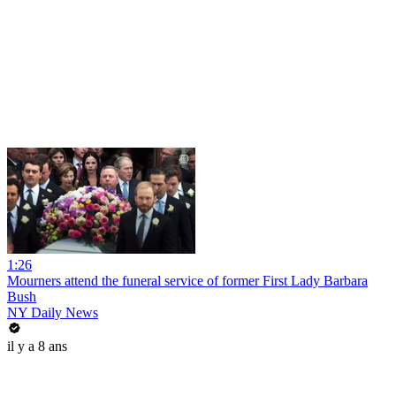
1:26
Mourners attend the funeral service of former First Lady Barbara
Bush
NY Daily News
il y a 8 ans