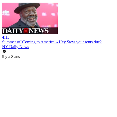
4:13
Summer of 'Coming to America' - Hey Stew your rents due?
NY Daily News
il y a 8 ans