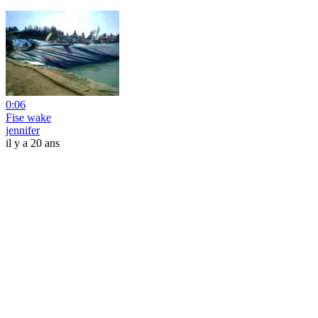
0:06
Fise wake
jennifer
il y a 20 ans