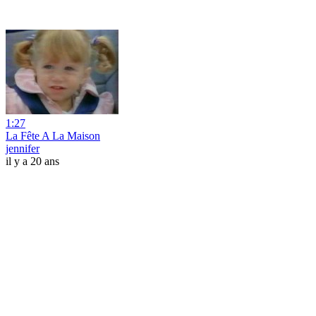
1:27
La Fête A La Maison
jennifer
il y a 20 ans