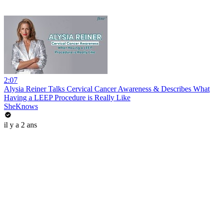
2:07
Alysia Reiner Talks Cervical Cancer Awareness & Describes What
Having a LEEP Procedure is Really Like
SheKnows
il y a 2 ans