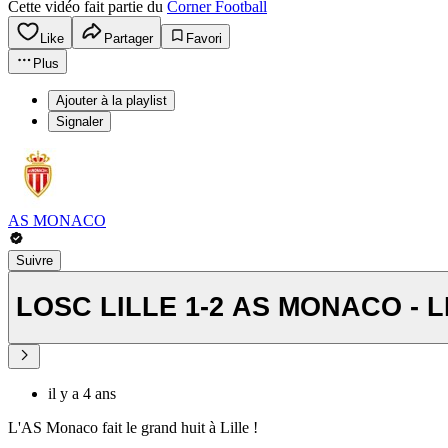
Cette vidéo fait partie du
Corner Football
Like
Partager
Favori
Plus
Ajouter à la playlist
Signaler
AS MONACO
Suivre
LOSC LILLE 1-2 AS MONACO - L
il y a 4 ans
L'AS Monaco fait le grand huit à Lille !