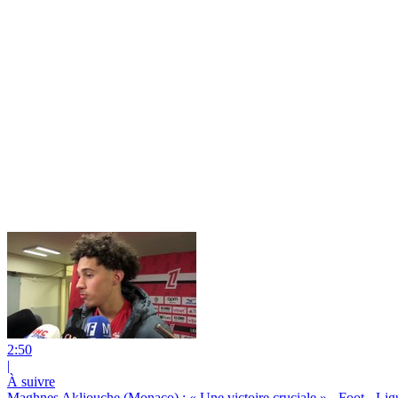
2:50
|
À suivre
Maghnes Akliouche (Monaco) : « Une victoire cruciale » - Foot - Li