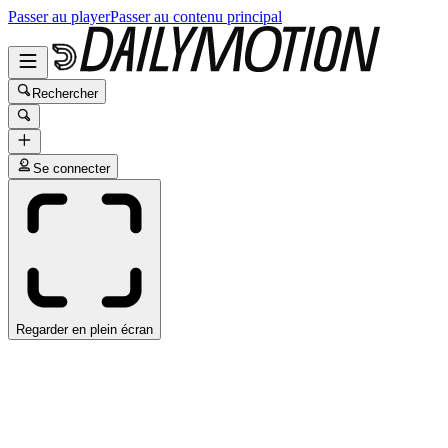
Passer au player
Passer au contenu principal
Rechercher
Se connecter
Regarder en plein écran