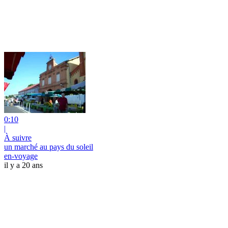
0:10
|
À suivre
un marché au pays du soleil
en-voyage
il y a 20 ans