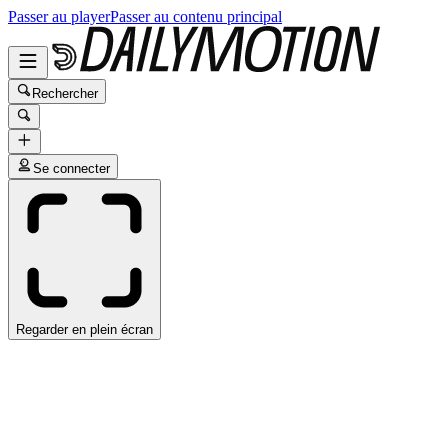
Passer au player
Passer au contenu principal
Rechercher
Se connecter
Regarder en plein écran