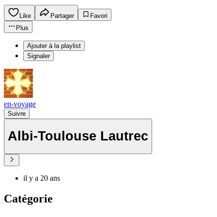
Like
Partager
Favori
Plus
Ajouter à la playlist
Signaler
en-voyage
Suivre
Albi-Toulouse Lautrec
il y a 20 ans
Catégorie