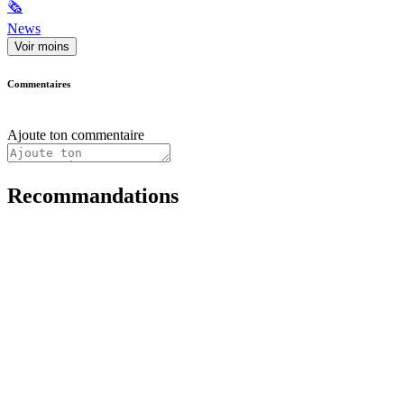
🗞
News
Voir moins
Commentaires
Ajoute ton commentaire
Recommandations