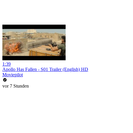
1:39
Apollo Has Fallen - S01 Trailer (English) HD
Moviepilot
vor 7 Stunden