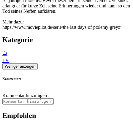
91-jährigen Ptolemy. Bevor dieser tiefer in seiner Demenz versinkt,
erlangt er für kurze Zeit seine Erinnerungen wieder und kann so den
Tod seines Neffen aufklären.
Mehr dazu:
https://www.moviepilot.de/serie/the-last-days-of-ptolemy-grey#
Kategorie
📺
TV
Weniger anzeigen
Kommentare
Kommentar hinzufügen
Empfohlen