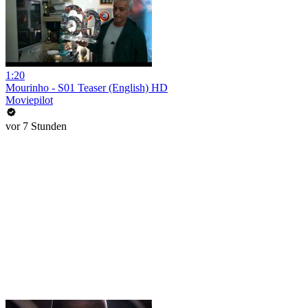
1:20
Mourinho - S01 Teaser (English) HD
Moviepilot
vor 7 Stunden