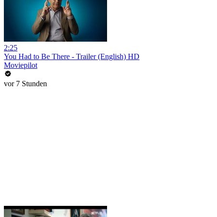
2:25
You Had to Be There - Trailer (English) HD
Moviepilot
vor 7 Stunden