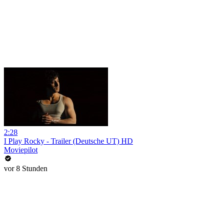
2:28
I Play Rocky - Trailer (Deutsche UT) HD
Moviepilot
vor 8 Stunden