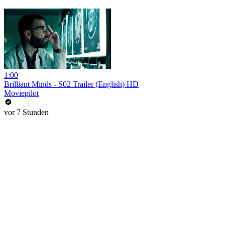
1:00
Brilliant Minds - S02 Trailer (English) HD
Moviepilot
vor 7 Stunden