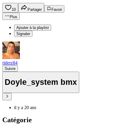
10
Partager
Favori
Plus
Ajouter à la playlist
Signaler
riderz84
Suivre
Doyle_system bmx
il y a 20 ans
Catégorie