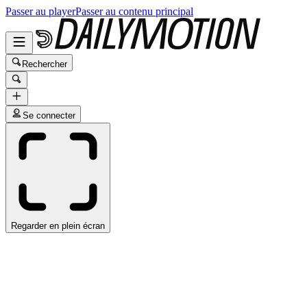
Passer au player
Passer au contenu principal
Rechercher
Se connecter
Regarder en plein écran