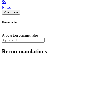
🗞
News
Voir moins
Commentaires
Ajoute ton commentaire
Recommandations