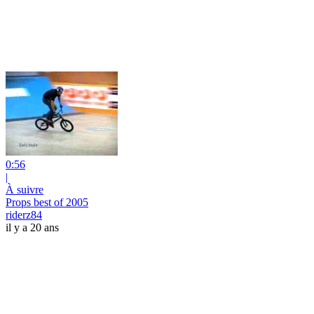
0:56
|
À suivre
Props best of 2005
riderz84
il y a 20 ans