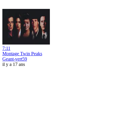
7:11
Montage Twin Peaks
Geant-vert59
il y a 17 ans