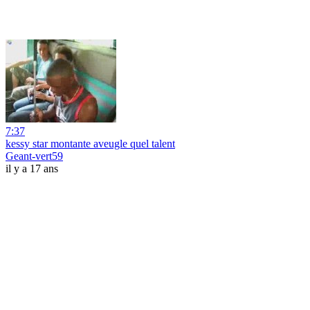
7:37
kessy star montante aveugle quel talent
Geant-vert59
il y a 17 ans