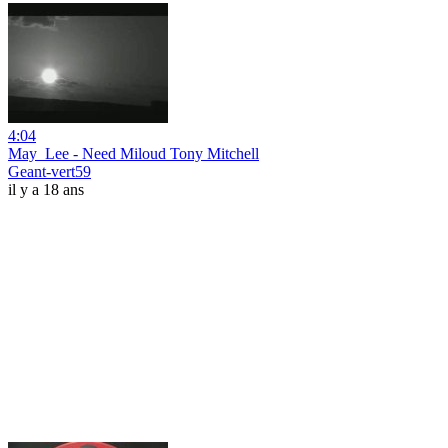
4:04
May_Lee - Need Miloud Tony Mitchell
Geant-vert59
il y a 18 ans