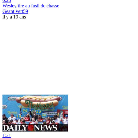
0:23
Wesley tire au fusil de chasse
Geant-vert59
il y a 19 ans
1:21