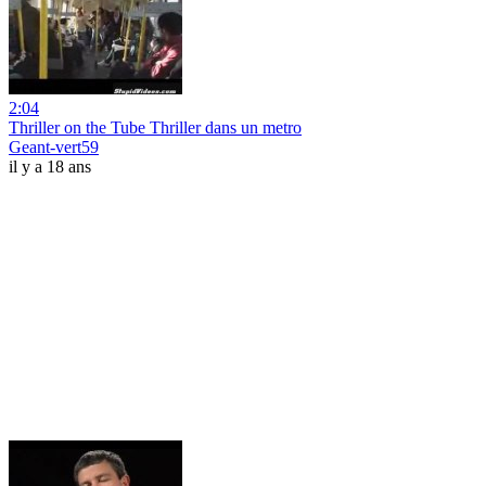
2:04
Thriller on the Tube Thriller dans un metro
Geant-vert59
il y a 18 ans