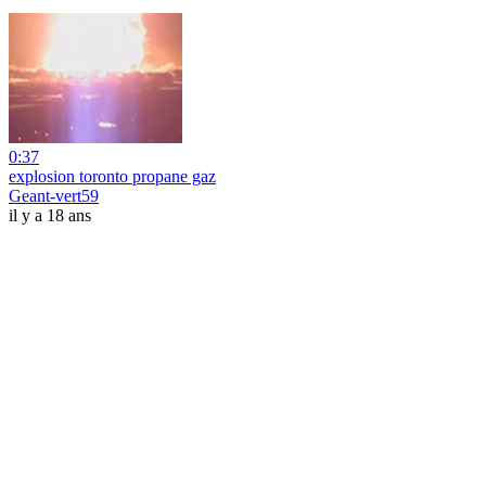
0:37
explosion toronto propane gaz
Geant-vert59
il y a 18 ans