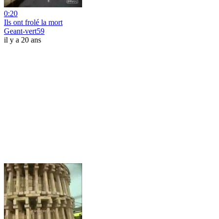
0:20
Ils ont frolé la mort
Geant-vert59
il y a 20 ans