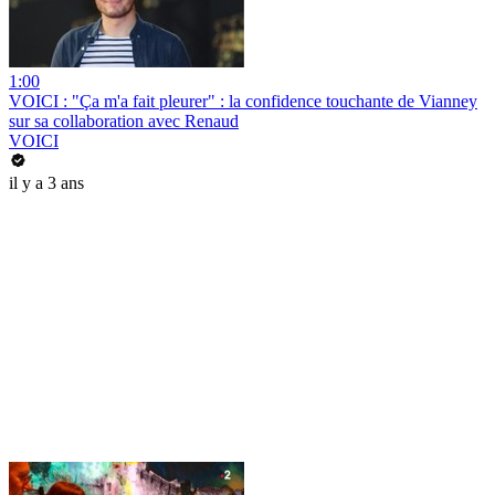
1:00
VOICI : "Ça m'a fait pleurer" : la confidence touchante de Vianney
sur sa collaboration avec Renaud
VOICI
il y a 3 ans