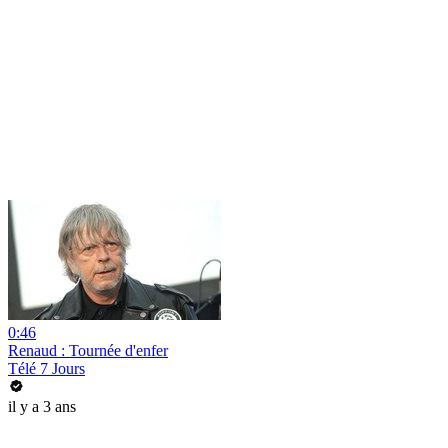
0:46
Renaud : Tournée d'enfer
Télé 7 Jours
il y a 3 ans