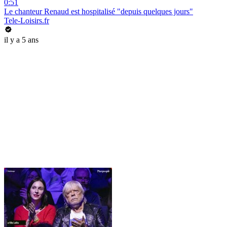
0:51
Le chanteur Renaud est hospitalisé "depuis quelques jours"
Tele-Loisirs.fr
il y a 5 ans