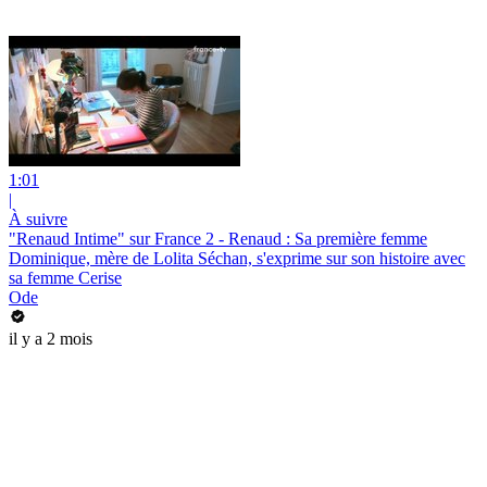
1:01
|
À suivre
"Renaud Intime" sur France 2 - Renaud : Sa première femme
Dominique, mère de Lolita Séchan, s'exprime sur son histoire avec
sa femme Cerise
Ode
il y a 2 mois