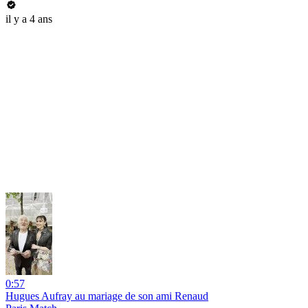
il y a 4 ans
0:57
Hugues Aufray au mariage de son ami Renaud