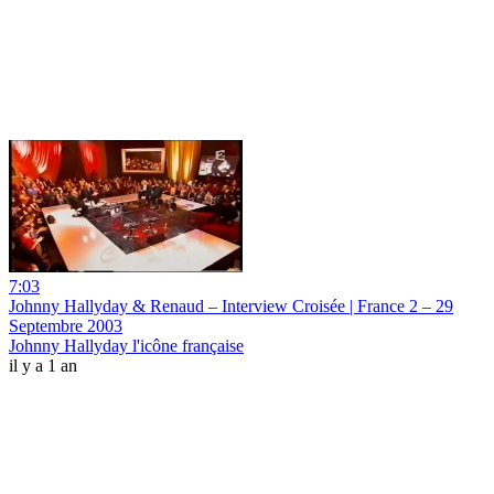
7:03
Johnny Hallyday & Renaud – Interview Croisée | France 2 – 29
Septembre 2003
Johnny Hallyday l'icône française
il y a 1 an