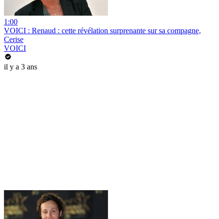
1:00
VOICI : Renaud : cette révélation surprenante sur sa compagne,
Cerise
VOICI
il y a 3 ans