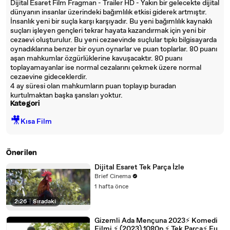
Dijital Esaret Film Fragman - Trailer HD - Yakın bir gelecekte dijital
dünyanın insanlar üzerindeki bağımlılık etkisi giderek artmıştır.
İnsanlık yeni bir suçla karşı karşıyadır. Bu yeni bağımlılık kaynaklı
suçları işleyen gençleri tekrar hayata kazandırmak için yeni bir
cezaevi oluşturulur. Bu yeni cezaevinde suçlular tıpkı bilgisayarda
oynadıklarına benzer bir oyun oynarlar ve puan toplarlar. 80 puanı
aşan mahkumlar özgürlüklerine kavuşacaktır. 80 puanı
toplayamayanlar ise normal cezalarını çekmek üzere normal
cezaevine gideceklerdir.
4 ay süresi olan mahkumların puan toplayıp buradan
kurtulmaktan başka şansları yoktur.
Kategori
🎥
Kısa Film
Önerilen
Dijital Esaret Tek Parça İzle
Brief Cinema
1 hafta önce
2:26
|
Sıradaki
Gizemli Ada Mençuna 2023⚡ Komedi
Filmi ⚡ (2023) 1080p ⚡ Tek Parça⚡ Full