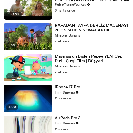
HD 1080p İzle ⭐️ [Full Movie]
PulseFrameWorkss
6 hafta önce
1:41:23
RAFADAN TAYFA DEHLİZ MACERASI
26 EKİM'DE SİNEMALARDA
Minions Banana
7 yıl önce
1:56
Maymuş'un Dişleri Pepee YENİ Cep
Dizi - Çizgi Film | Düşyeri
Minions Banana
7 yıl önce
5:38
iPhone 17 Pro
Film Sinema
11 ay önce
4:00
AirPods Pro 3
Film Sinema
11 ay önce