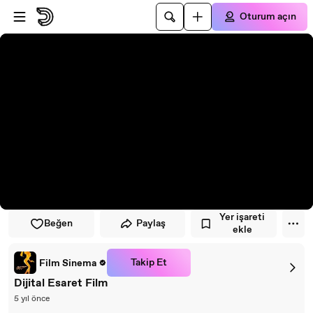
Oynatıcıya atla
Ana içeriğe atla
Oturum açın
Yer işareti
Beğen
Paylaş
ekle
Takip Et
Film Sinema
Dijital Esaret Film
5 yıl önce