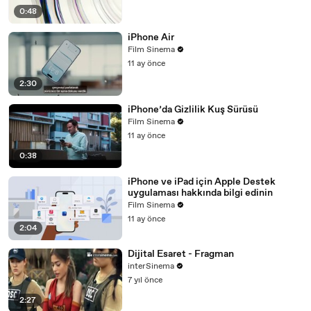
0:48
iPhone Air
Film Sinema
11 ay önce
2:30
iPhone’da Gizlilik Kuş Sürüsü
Film Sinema
11 ay önce
0:38
iPhone ve iPad için Apple Destek
uygulaması hakkında bilgi edinin
Film Sinema
11 ay önce
2:04
Dijital Esaret - Fragman
interSinema
7 yıl önce
2:27