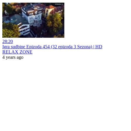
28:20
Igra sudbine Epizoda 454 (32 epizoda 3 Sezona) | HD
RELAX ZONE
4 years ago