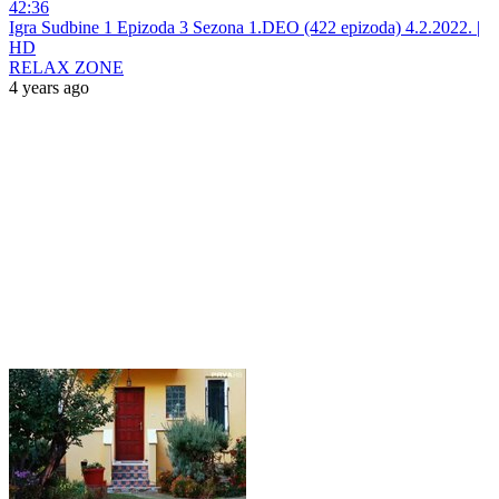
42:36
Igra Sudbine 1 Epizoda 3 Sezona 1.DEO (422 epizoda) 4.2.2022. |
HD
RELAX ZONE
4 years ago