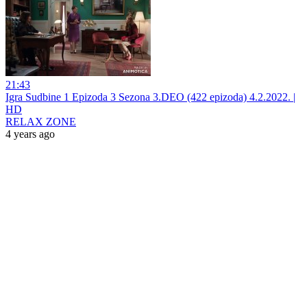
21:43
Igra Sudbine 1 Epizoda 3 Sezona 3.DEO (422 epizoda) 4.2.2022. |
HD
RELAX ZONE
4 years ago