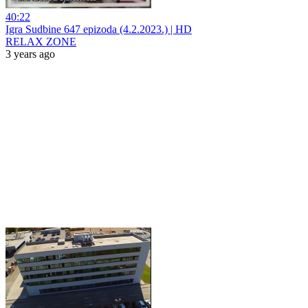
40:22
Igra Sudbine 647 epizoda (4.2.2023.) | HD
RELAX ZONE
3 years ago