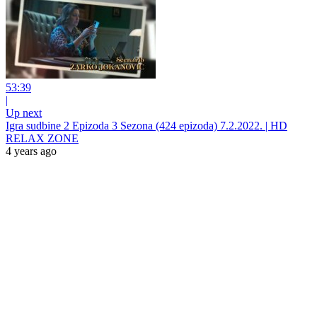
53:39
|
Up next
Igra sudbine 2 Epizoda 3 Sezona (424 epizoda) 7.2.2022. | HD
RELAX ZONE
4 years ago