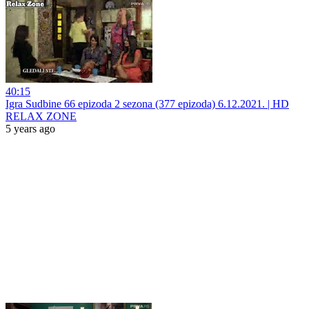
40:15
Igra Sudbine 66 epizoda 2 sezona (377 epizoda) 6.12.2021. | HD
RELAX ZONE
5 years ago