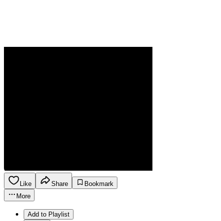
Like
Share
Bookmark
More
Add to Playlist