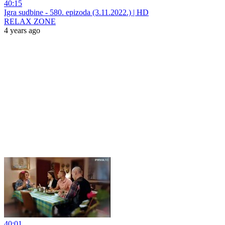
40:15
Igra sudbine - 580. epizoda (3.11.2022.) | HD
RELAX ZONE
4 years ago
40:01