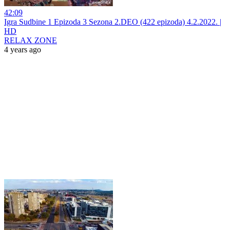
42:09
Igra Sudbine 1 Epizoda 3 Sezona 2.DEO (422 epizoda) 4.2.2022. |
HD
RELAX ZONE
4 years ago