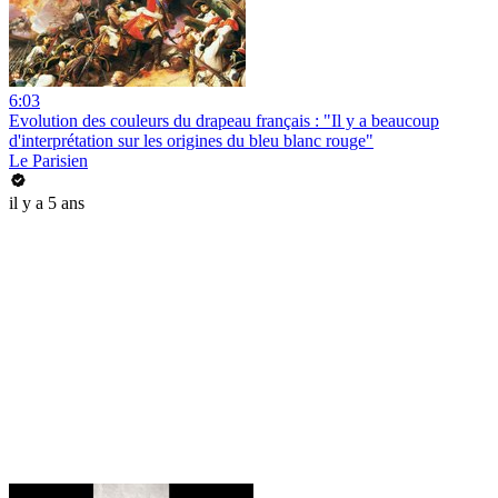
6:03
Evolution des couleurs du drapeau français : "Il y a beaucoup
d'interprétation sur les origines du bleu blanc rouge"
Le Parisien
il y a 5 ans