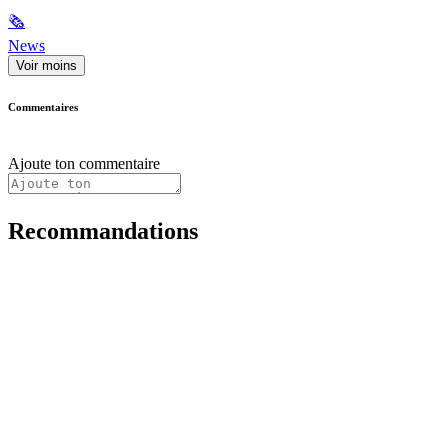
🗞
News
Voir moins
Commentaires
Ajoute ton commentaire
Recommandations