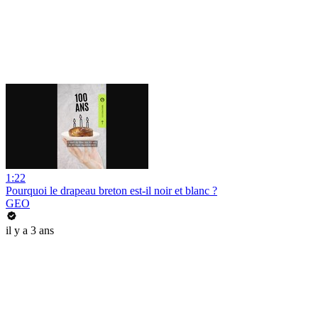
1:22
Pourquoi le drapeau breton est-il noir et blanc ?
GEO
il y a 3 ans