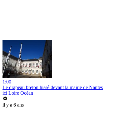
1:00
Le drapeau breton hissé devant la mairie de Nantes
ici Loire Océan
il y a 6 ans