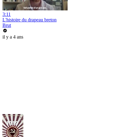
3:11
L'histoire du drapeau breton
Brut
il y a 4 ans