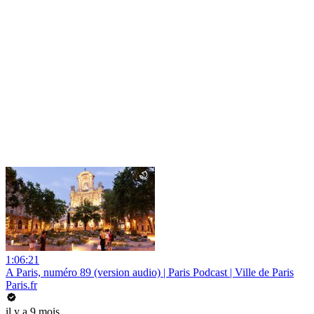
1:06:21
A Paris, numéro 89 (version audio) | Paris Podcast | Ville de Paris
Paris.fr
il y a 9 mois