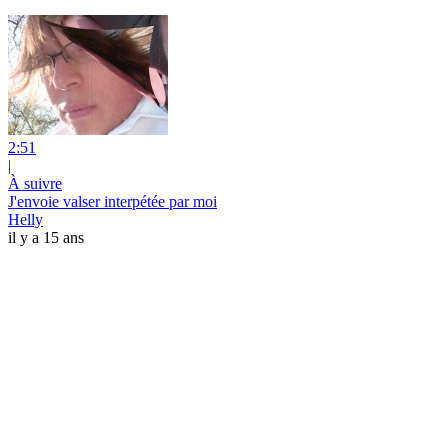
2:51
|
À suivre
J'envoie valser interpétée par moi
Helly
il y a 15 ans