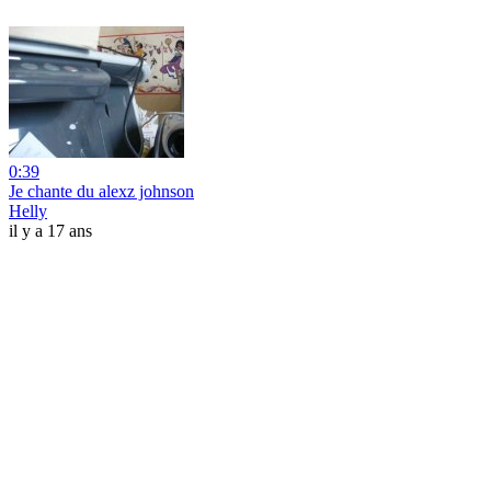
0:39
Je chante du alexz johnson
Helly
il y a 17 ans