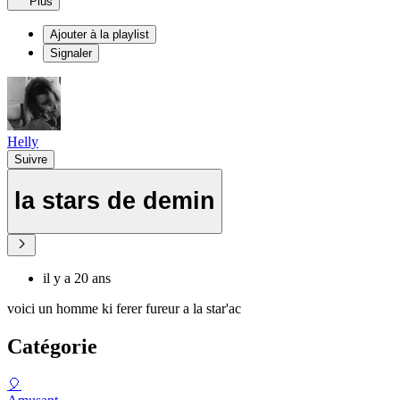
Plus
Ajouter à la playlist
Signaler
Helly
Suivre
la stars de demin
il y a 20 ans
voici un homme ki ferer fureur a la star'ac
Catégorie
🎈