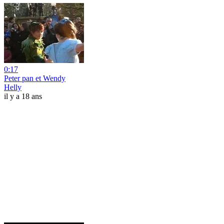
0:17
Peter pan et Wendy
Helly
il y a 18 ans