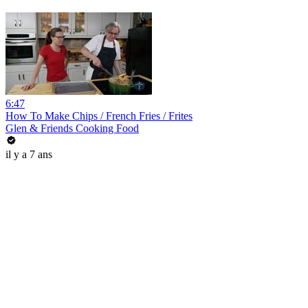
6:47
How To Make Chips / French Fries / Frites
Glen & Friends Cooking Food
il y a 7 ans