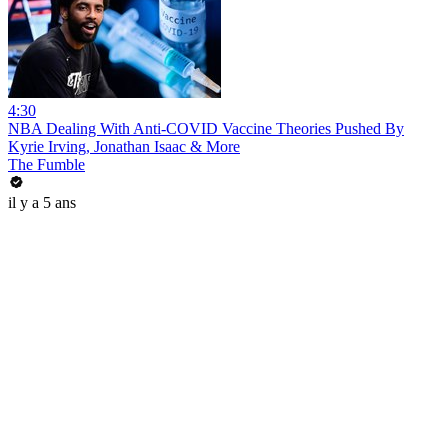
4:30
NBA Dealing With Anti-COVID Vaccine Theories Pushed By
Kyrie Irving, Jonathan Isaac & More
The Fumble
il y a 5 ans