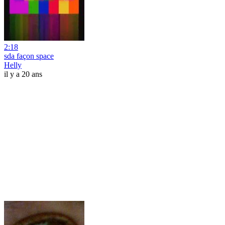
2:18
sda façon space
Helly
il y a 20 ans