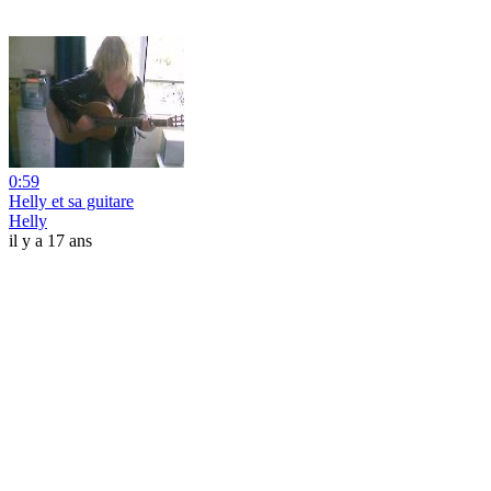
0:59
Helly et sa guitare
Helly
il y a 17 ans