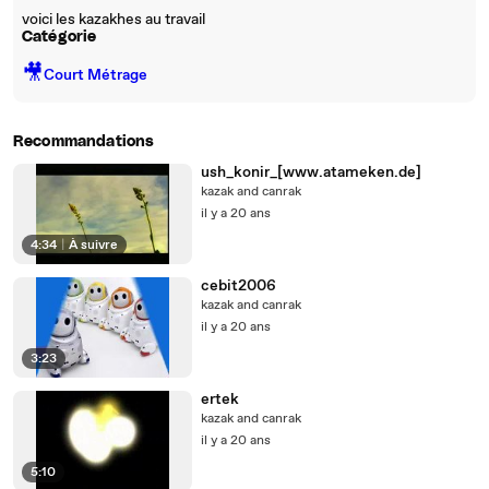
voici les kazakhes au travail
Catégorie
🎥
Court Métrage
Recommandations
ush_konir_[www.atameken.de]
kazak and canrak
il y a 20 ans
4:34
|
À suivre
cebit2006
kazak and canrak
il y a 20 ans
3:23
ertek
kazak and canrak
il y a 20 ans
5:10