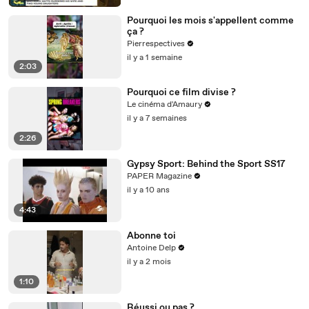
Pourquoi les mois s'appellent comme
ça ?
Pierrespectives
il y a 1 semaine
2:03
Pourquoi ce film divise ?
Le cinéma d'Amaury
il y a 7 semaines
2:26
Gypsy Sport: Behind the Sport SS17
PAPER Magazine
il y a 10 ans
4:43
Abonne toi
Antoine Delp
il y a 2 mois
1:10
Réussi ou pas ?