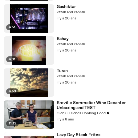
Gashiktar
kazak and canrak
il y a 20 ans
4:51
Bahay
kazak and canrak
il y a 20 ans
4:31
Turan
kazak and canrak
il y a 20 ans
4:53
Breville Sommelier Wine Decanter
Unboxing and TEST
Glen & Friends Cooking Food
il y a 8 ans
11:12
Lazy Day Steak Frites