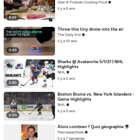
Glen & Friends Cooking Food
il y a 8 ans
8:07
Throw this tiny drone into the air
The Daily Dot
il y a 10 ans
0:43
Sharks @ Avalanche 5/1/21 | NHL
Highlights
NHL
il y a 5 ans
2:40
Boston Bruins vs. New York Islanders -
Game Highlights
NHL
il y a 5 ans
5:00
Alors combien ? Quiz géographie 🌍
Pierrespectives
il y a 7 semaines