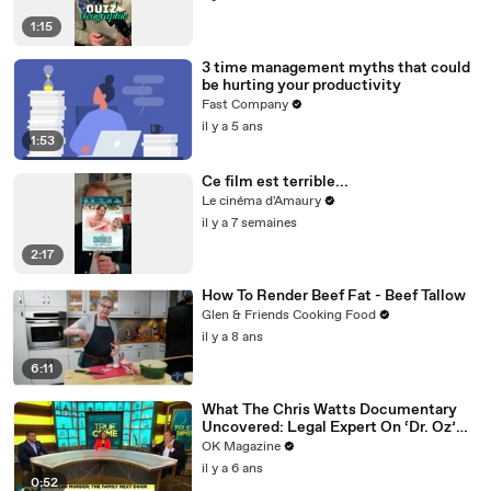
1:15
3 time management myths that could
be hurting your productivity
Fast Company
il y a 5 ans
1:53
Ce film est terrible...
Le cinéma d'Amaury
il y a 7 semaines
2:17
How To Render Beef Fat - Beef Tallow
Glen & Friends Cooking Food
il y a 8 ans
6:11
What The Chris Watts Documentary
Uncovered: Legal Expert On ‘Dr. Oz’
Has Theories
OK Magazine
il y a 6 ans
0:52