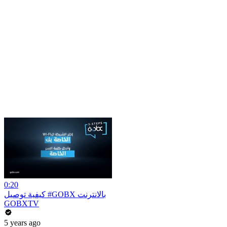
0:20
كيفية توصيل #GOBX بالانترنت
GOBXTV
5 years ago