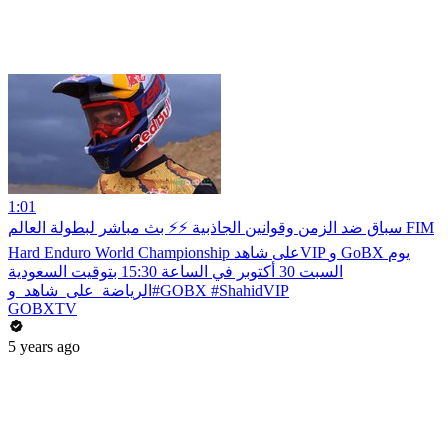
1:01
سباق ضد الزمن وقوانين الجاذبية ⚡⚡ بث مباشر لبطولة العالم FIM
Hard Enduro World Championship على شاهدVIP و GoBX يوم
السبت 30 أكتوبر في الساعة 15:30 بتوقيت السعودية
#الرياضة_على_شاهد_وGOBX #ShahidVIP
GOBXTV
5 years ago