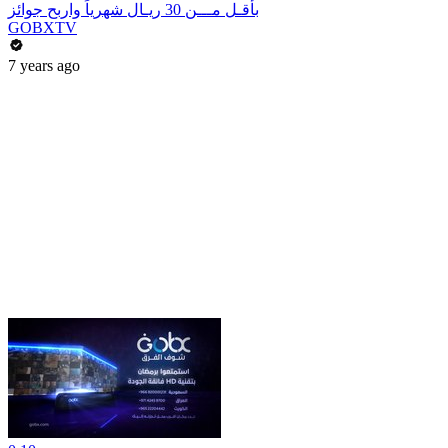
بأقـل مـــن 30 ريـال شهرياً واربح جوائز
GOBXTV
7 years ago