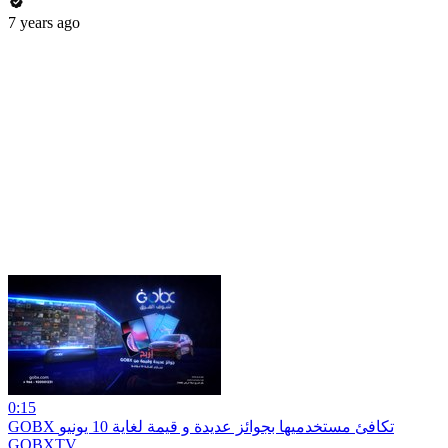
7 years ago
0:15
GOBX تكافئ مستخدميها بجوائز عديدة و قيمة لغاية 10 يونيو
GOBXTV