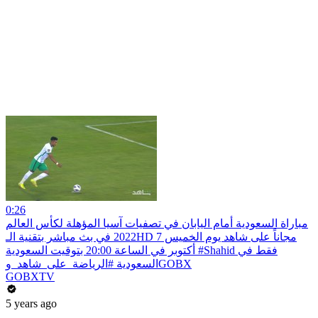
0:26
مباراة السعودية أمام اليابان في تصفيات آسيا المؤهلة لكأس العالم
2022 في بث مباشر بتقنية الـHD مجاناً على شاهد يوم الخميس 7
أكتوبر في الساعة 20:00 بتوقيت السعودية #Shahid فقط في
السعودية #الرياضة_على_شاهد_وGOBX
GOBXTV
5 years ago