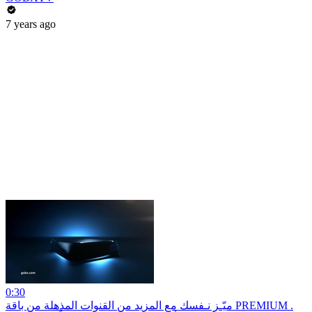
7 years ago
0:30
ميّـز نـفسك مع المزيد من القنوات المذهلة من باقة PREMIUM .