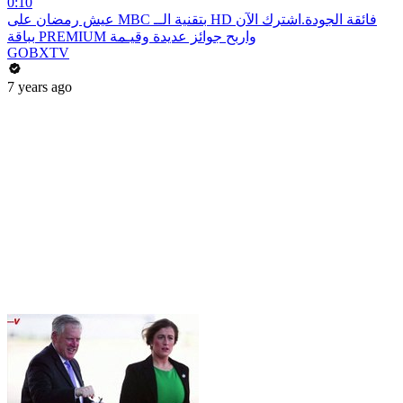
0:10
عيش رمضان على MBC بتقنية الــ HD فائقة الجودة.اشترك الآن
بباقة PREMIUM واربح جوائز عديدة وقيـمة
GOBXTV
7 years ago