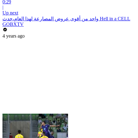
0:29
|
Up next
واحد من أقوى عروض المصارعة لهذا العام،حدث Hell in a CELL
GOBXTV
4 years ago