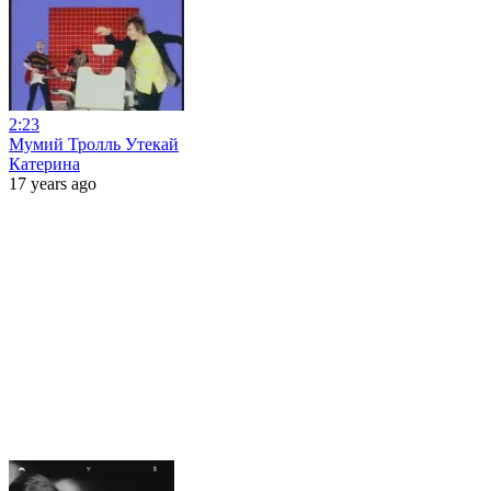
2:23
Мумий Тролль Утекай
Катерина
17 years ago