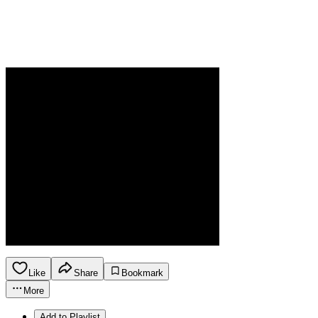
Like
Share
Bookmark
More
Add to Playlist