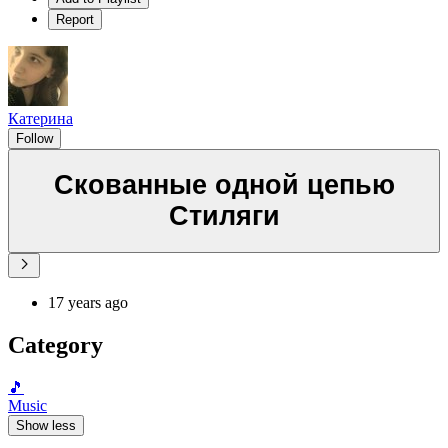
Report
Катерина
Follow
Скованные одной цепью
Стиляги
17 years ago
Category
🎵
Music
Show less