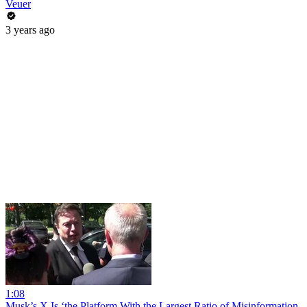
Veuer
3 years ago
1:08
Musk’s X Is ‘the Platform With the Largest Ratio of Misinformation