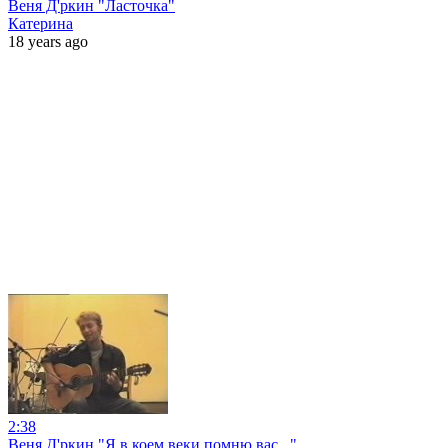
Веня Д'ркин "Ласточка"
Катерина
18 years ago
2:38
Веня Д'ркин "Я в коем веки помню вас..."