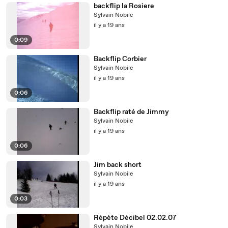
backflip la Rosiere
Sylvain Nobile
il y a 19 ans
0:09
Backflip Corbier
Sylvain Nobile
il y a 19 ans
0:06
Backflip raté de Jimmy
Sylvain Nobile
il y a 19 ans
0:06
Jim back short
Sylvain Nobile
il y a 19 ans
0:03
Répète Décibel 02.02.07
Sylvain Nobile