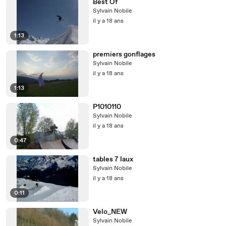
Best Of
Sylvain Nobile
il y a 18 ans
1:13
premiers gonflages
Sylvain Nobile
il y a 18 ans
1:13
P1010110
Sylvain Nobile
il y a 18 ans
0:47
tables 7 laux
Sylvain Nobile
il y a 18 ans
0:11
Velo_NEW
Sylvain Nobile