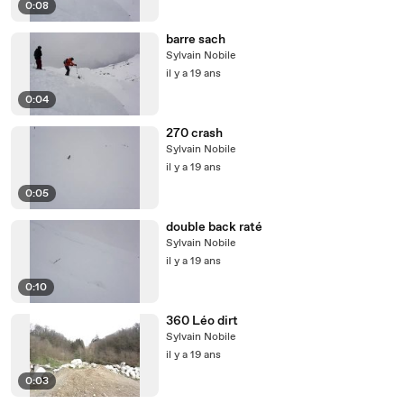
0:08
barre sach
Sylvain Nobile
il y a 19 ans
0:04
270 crash
Sylvain Nobile
il y a 19 ans
0:05
double back raté
Sylvain Nobile
il y a 19 ans
0:10
360 Léo dirt
Sylvain Nobile
il y a 19 ans
0:03