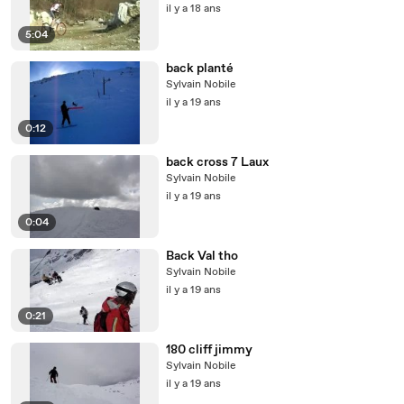
il y a 18 ans
5:04
back planté
Sylvain Nobile
il y a 19 ans
0:12
back cross 7 Laux
Sylvain Nobile
il y a 19 ans
0:04
Back Val tho
Sylvain Nobile
il y a 19 ans
0:21
180 cliff jimmy
Sylvain Nobile
il y a 19 ans