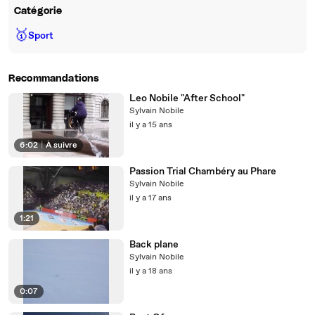
Catégorie
🥇
Sport
Recommandations
Leo Nobile "After School"
Sylvain Nobile
il y a 15 ans
6:02
|
À suivre
Passion Trial Chambéry au Phare
Sylvain Nobile
il y a 17 ans
1:21
Back plane
Sylvain Nobile
il y a 18 ans
0:07