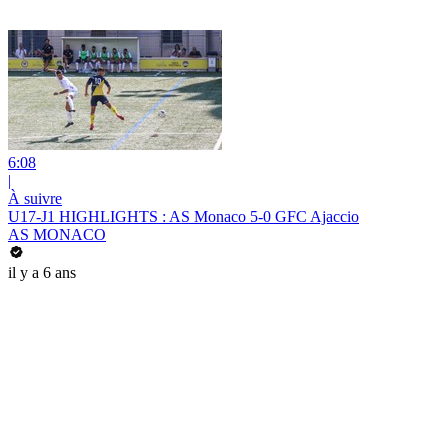
6:08
|
À suivre
U17-J1 HIGHLIGHTS : AS Monaco 5-0 GFC Ajaccio
AS MONACO
il y a 6 ans