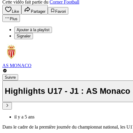
Cette vidéo fait partie du
Corner Football
Like
Partager
Favori
Plus
Ajouter à la playlist
Signaler
AS MONACO
Suivre
Highlights U17 - J1 : AS Monaco
il y a 5 ans
Dans le cadre de la première journée du championnat national, les U1