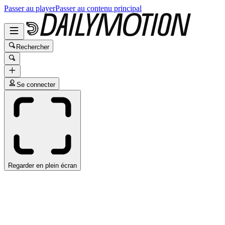
Passer au player
Passer au contenu principal
Rechercher
Se connecter
Regarder en plein écran