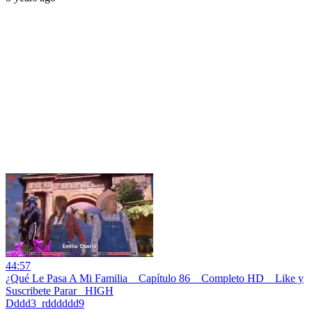
44:57
¿Qué Le Pasa A Mi Familia _ Capítulo 86 _ Completo HD _ Like y
Suscribete Parar _HIGH
Dddd3_rdddddd9