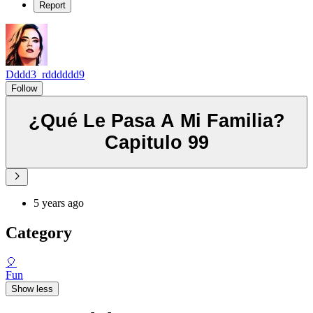
Report
Dddd3_rdddddd9
Follow
¿Qué Le Pasa A Mi Familia?
Capitulo 99
5 years ago
Category
🎈
Fun
Show less