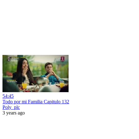
54:45
Todo por mi Familia Capitulo 132
Poly_plc
3 years ago