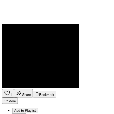
1
Share
Bookmark
More
Add to Playlist