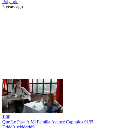
Poly_plc
3 years ago
1:00
Que Le Pasa A Mi Familia Avance Capitulos 9195
Dddd3_rdddddd9