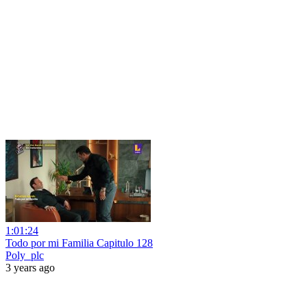
1:01:24
Todo por mi Familia Capitulo 128
Poly_plc
3 years ago