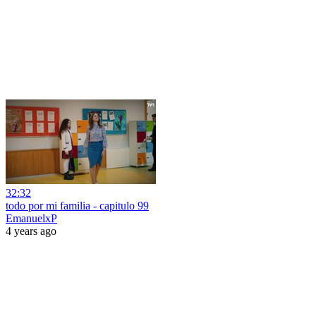
32:32
todo por mi familia - capitulo 99
EmanuelxP
4 years ago