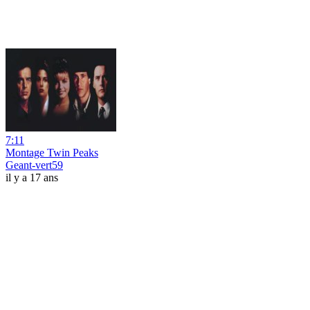
7:11
Montage Twin Peaks
Geant-vert59
il y a 17 ans