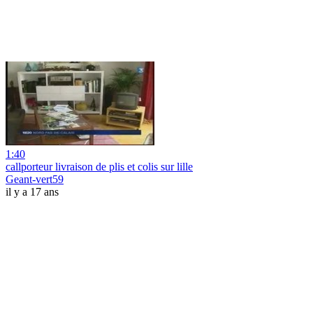
1:40
callporteur livraison de plis et colis sur lille
Geant-vert59
il y a 17 ans