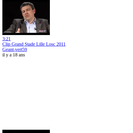
3:21
Clip Grand Stade Lille Losc 2011
Geant-vert59
il y a 18 ans