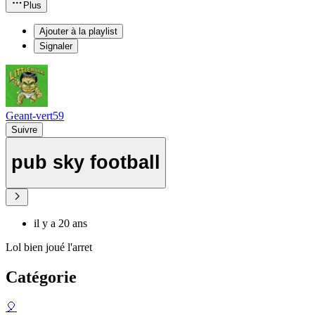
Plus
Ajouter à la playlist
Signaler
Geant-vert59
Suivre
pub sky football
il y a 20 ans
Lol bien joué l'arret
Catégorie
🎈