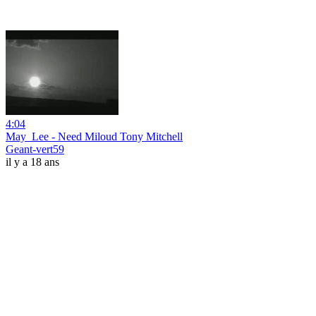
4:04
May_Lee - Need Miloud Tony Mitchell
Geant-vert59
il y a 18 ans