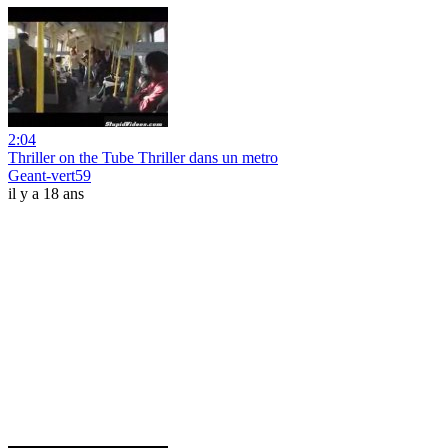
2:04
Thriller on the Tube Thriller dans un metro
Geant-vert59
il y a 18 ans