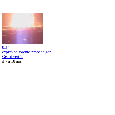
0:37
explosion toronto propane gaz
Geant-vert59
il y a 18 ans