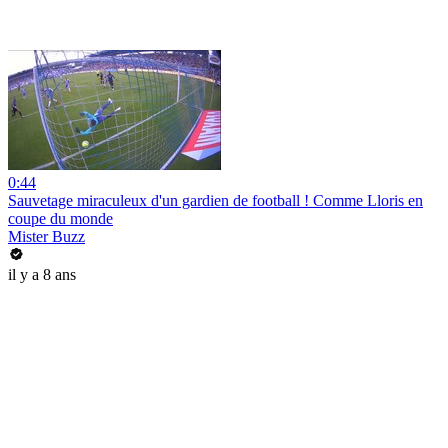
0:44
Sauvetage miraculeux d'un gardien de football ! Comme Lloris en
coupe du monde
Mister Buzz
il y a 8 ans