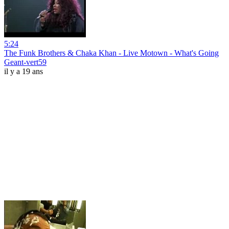
5:24
The Funk Brothers & Chaka Khan - Live Motown - What's Going
Geant-vert59
il y a 19 ans