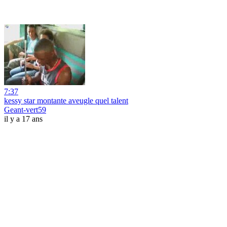
7:37
kessy star montante aveugle quel talent
Geant-vert59
il y a 17 ans