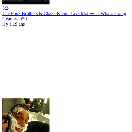
5:24
The Funk Brothers & Chaka Khan - Live Motown - What's Going
Geant-vert59
il y a 19 ans