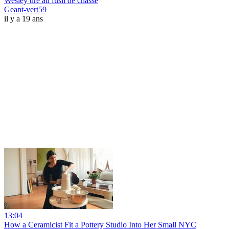
Wesley tire au fusil de chasse
Geant-vert59
il y a 19 ans
13:04
How a Ceramicist Fit a Pottery Studio Into Her Small NYC