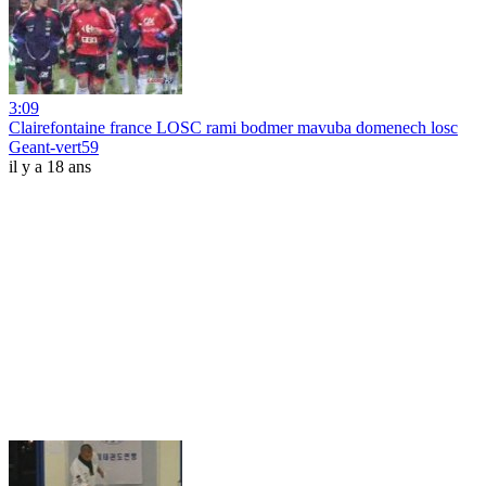
3:09
Clairefontaine france LOSC rami bodmer mavuba domenech losc
Geant-vert59
il y a 18 ans