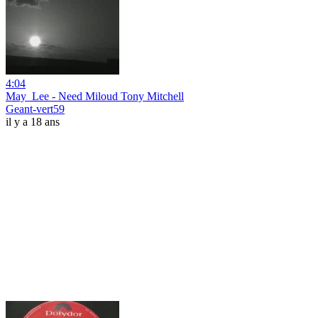
4:04
May_Lee - Need Miloud Tony Mitchell
Geant-vert59
il y a 18 ans