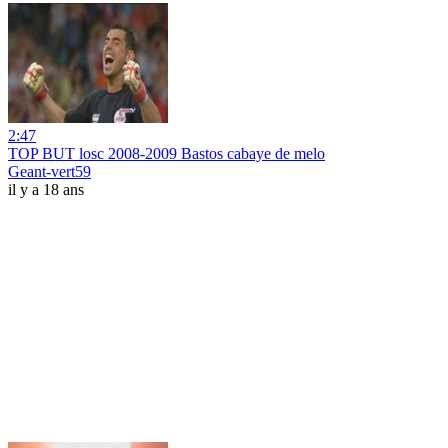
2:47
TOP BUT losc 2008-2009 Bastos cabaye de melo
Geant-vert59
il y a 18 ans