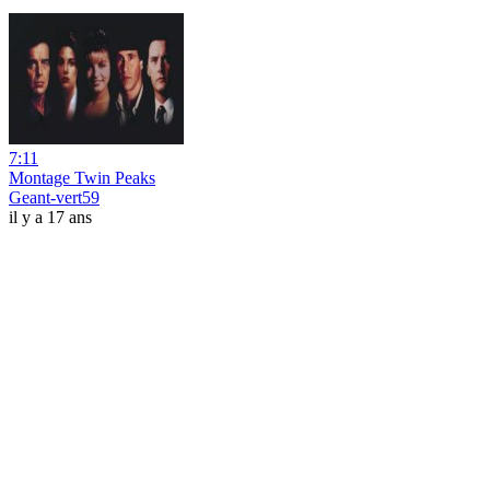
7:11
Montage Twin Peaks
Geant-vert59
il y a 17 ans