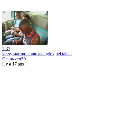
7:37
kessy star montante aveugle quel talent
Geant-vert59
il y a 17 ans