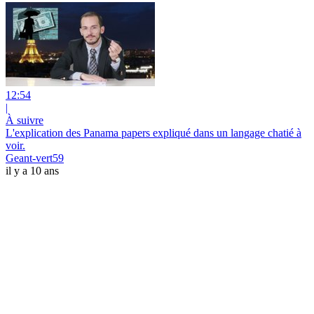
12:54
|
À suivre
L'explication des Panama papers expliqué dans un langage chatié à
voir.
Geant-vert59
il y a 10 ans