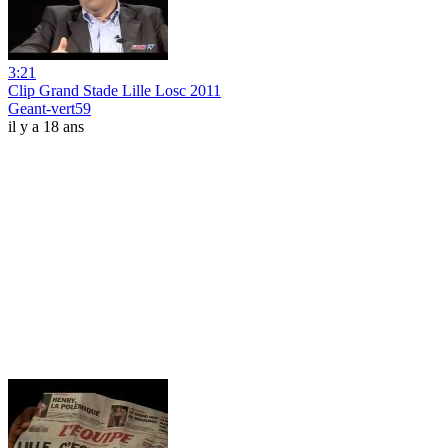
3:21
Clip Grand Stade Lille Losc 2011
Geant-vert59
il y a 18 ans