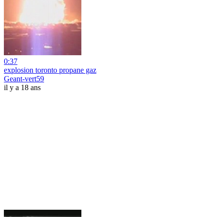
0:37
explosion toronto propane gaz
Geant-vert59
il y a 18 ans