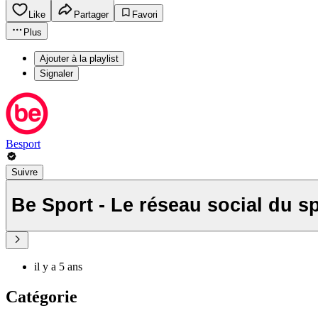
Like
Partager
Favori
Plus
Ajouter à la playlist
Signaler
Besport
Suivre
Be Sport - Le réseau social du s
il y a 5 ans
Catégorie