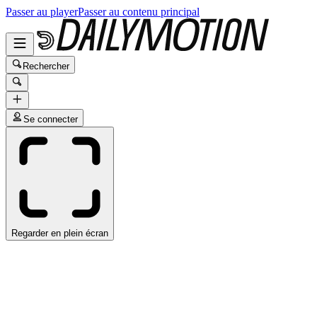
Passer au player
Passer au contenu principal
Rechercher
Se connecter
Regarder en plein écran