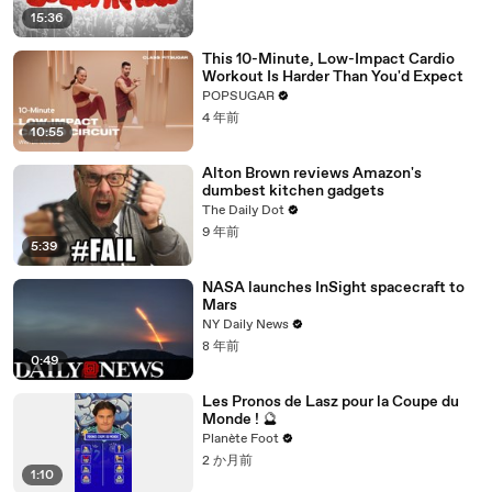
15:36
This 10-Minute, Low-Impact Cardio
Workout Is Harder Than You'd Expect
POPSUGAR
4 年前
10:55
Alton Brown reviews Amazon's
dumbest kitchen gadgets
The Daily Dot
9 年前
5:39
NASA launches InSight spacecraft to
Mars
NY Daily News
8 年前
0:49
Les Pronos de Lasz pour la Coupe du
Monde ! 🔮
Planète Foot
2 か月前
1:10