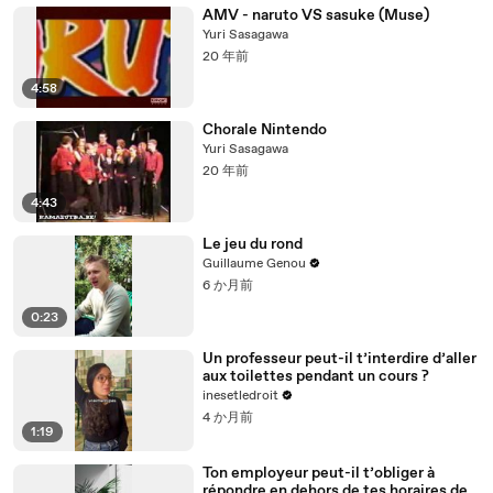
AMV - naruto VS sasuke (Muse)
Yuri Sasagawa
20 年前
4:58
Chorale Nintendo
Yuri Sasagawa
20 年前
4:43
Le jeu du rond
Guillaume Genou
6 か月前
0:23
Un professeur peut-il t’interdire d’aller
aux toilettes pendant un cours ?
inesetledroit
4 か月前
1:19
Ton employeur peut-il t’obliger à
répondre en dehors de tes horaires de