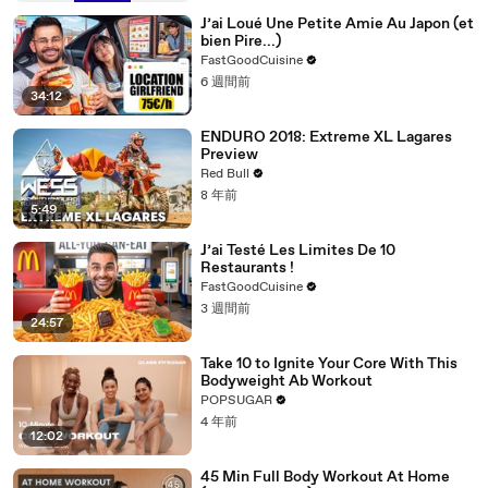
J’ai Loué Une Petite Amie Au Japon (et
bien Pire...)
FastGoodCuisine
6 週間前
34:12
ENDURO 2018: Extreme XL Lagares
Preview
Red Bull
8 年前
5:49
J’ai Testé Les Limites De 10
Restaurants !
FastGoodCuisine
3 週間前
24:57
Take 10 to Ignite Your Core With This
Bodyweight Ab Workout
POPSUGAR
4 年前
12:02
45 Min Full Body Workout At Home