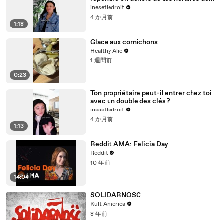
travail ?
inesetledroit
4 か月前
1:18
Glace aux cornichons
Healthy Alie
1 週間前
0:23
Ton propriétaire peut-il entrer chez toi
avec un double des clés ?
inesetledroit
4 か月前
1:13
Reddit AMA: Felicia Day
Reddit
10 年前
14:04
SOLIDARNOŚĆ
Kult America
8 年前