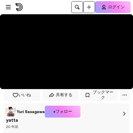
プレイヤーにスキップ
メインコンテンツにスキップ
ログイン
ブックマー
いいね
共有する
ク
+フォロー
Yuri Sasagawa
yatta
20 年前