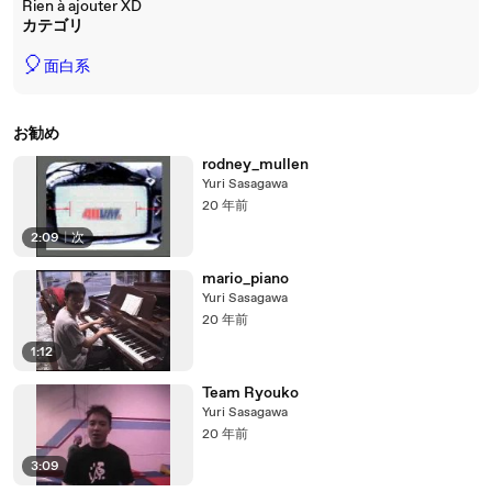
Rien à ajouter XD
カテゴリ
🎈
面白系
お勧め
rodney_mullen
Yuri Sasagawa
20 年前
2:09
|
次
mario_piano
Yuri Sasagawa
20 年前
1:12
Team Ryouko
Yuri Sasagawa
20 年前
3:09