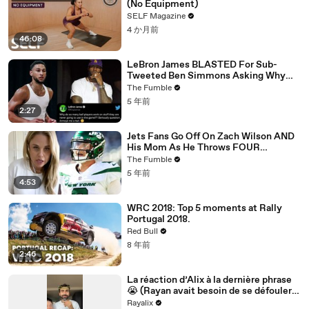
(No Equipment)
SELF Magazine
4 か月前
46:08
LeBron James BLASTED For Sub-
Tweeted Ben Simmons Asking Why
Players Practice Moves They NEVER
The Fumble
Use
5 年前
2:27
Jets Fans Go Off On Zach Wilson AND
His Mom As He Throws FOUR
Interceptions In ONE Game
The Fumble
5 年前
4:53
WRC 2018: Top 5 moments at Rally
Portugal 2018.
Red Bull
8 年前
2:46
La réaction d’Alix à la dernière phrase
😭 (Rayan avait besoin de se défouler
mdr)
Rayalix