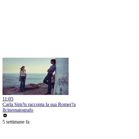
11:05
Carla Sim?n racconta la sua Romer?a
Ilcinematografo
5 settimane fa