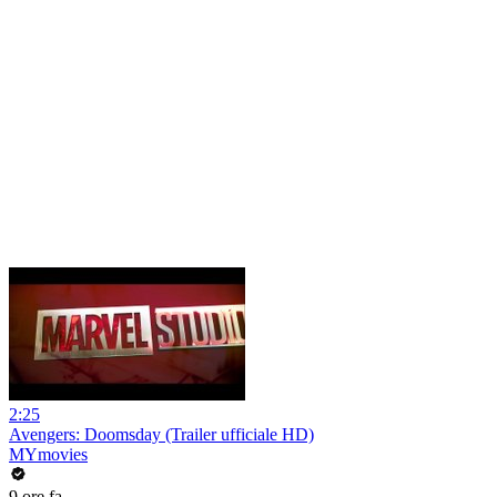
2:25
Avengers: Doomsday (Trailer ufficiale HD)
MYmovies
9 ore fa