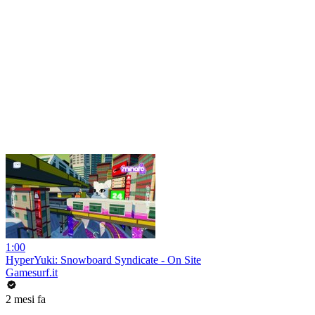
1:00
HyperYuki: Snowboard Syndicate - On Site
Gamesurf.it
2 mesi fa