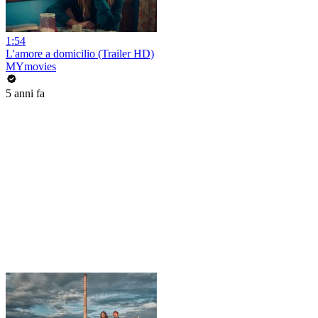
1:54
L'amore a domicilio (Trailer HD)
MYmovies
5 anni fa