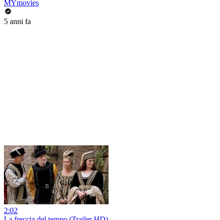
MYmovies
5 anni fa
2:02
La freccia del tempo (Trailer HD)