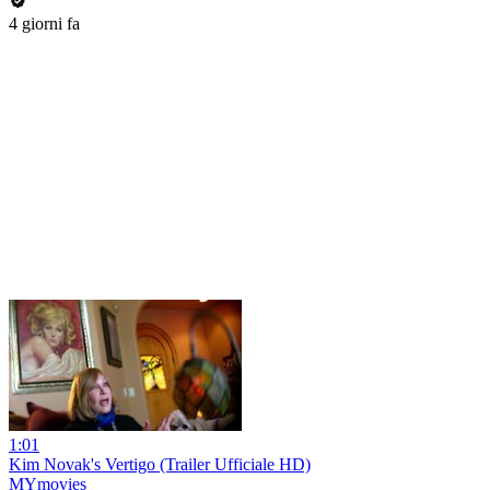
4 giorni fa
1:01
Kim Novak's Vertigo (Trailer Ufficiale HD)
MYmovies