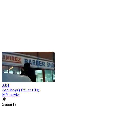
2:04
Bad Boys (Trailer HD)
MYmovies
5 anni fa