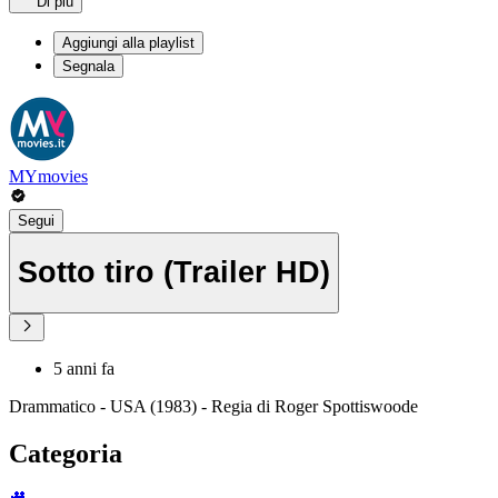
Di più
Aggiungi alla playlist
Segnala
MYmovies
Segui
Sotto tiro (Trailer HD)
5 anni fa
Drammatico - USA (1983) - Regia di Roger Spottiswoode
Categoria