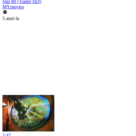
Star 80 (Trailer HD)
MYmovies
5 anni fa
1:47