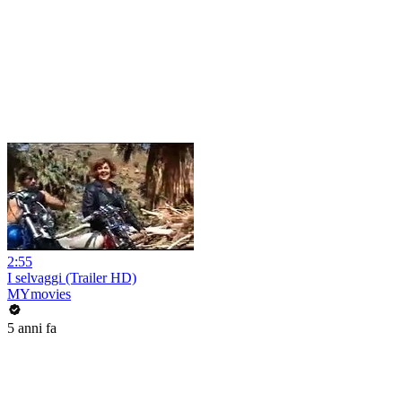
2:55
I selvaggi (Trailer HD)
MYmovies
5 anni fa