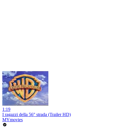
1:19
I ragazzi della 56° strada (Trailer HD)
MYmovies