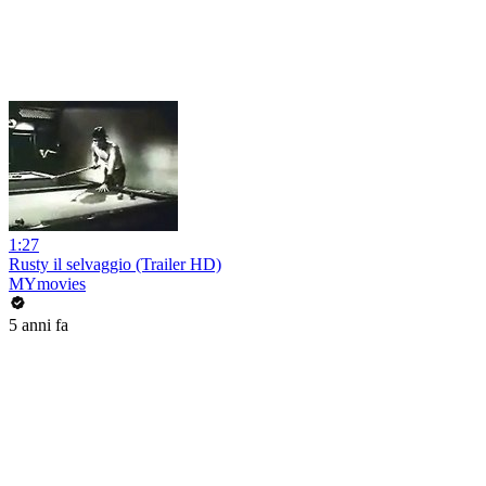
1:27
Rusty il selvaggio (Trailer HD)
MYmovies
5 anni fa