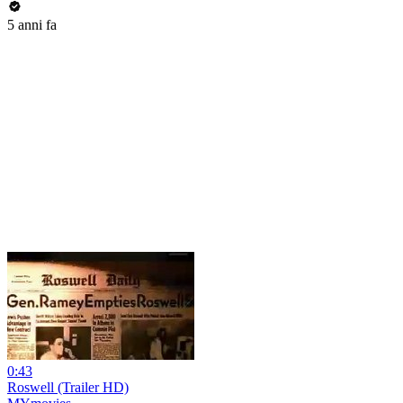
5 anni fa
0:43
Roswell (Trailer HD)