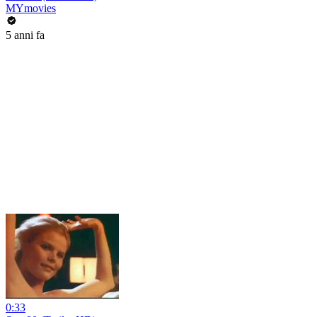
MYmovies
5 anni fa
0:33