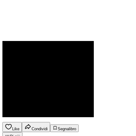
Like
Condividi
Segnalibro