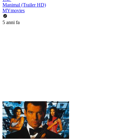
Manimal (Trailer HD)
MYmovies
5 anni fa