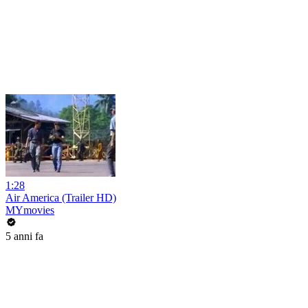
1:28
Air America (Trailer HD)
MYmovies
5 anni fa