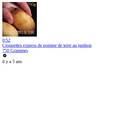
0:52
Croquettes express de pomme de terre au jambon
750 Grammes
il y a 5 ans