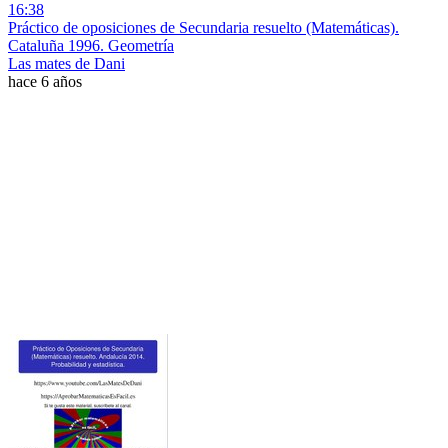
16:38
Práctico de oposiciones de Secundaria resuelto (Matemáticas).
Cataluña 1996. Geometría
Las mates de Dani
hace 6 años