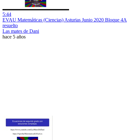
5:44
EVAU Matemáticas (Ciencias) Asturias Junio 2020 Bloque 4A
resuelto
Las mates de Dani
hace 5 años