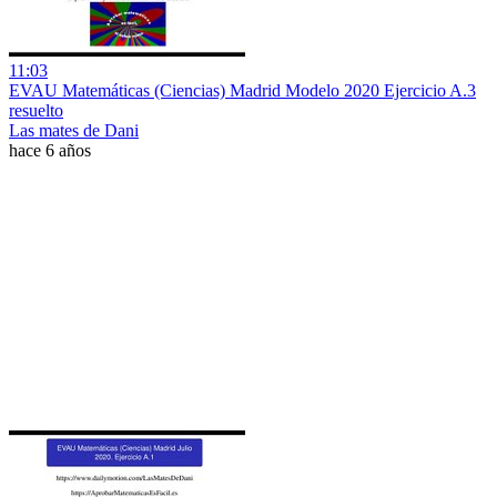
11:03
EVAU Matemáticas (Ciencias) Madrid Modelo 2020 Ejercicio A.3
resuelto
Las mates de Dani
hace 6 años