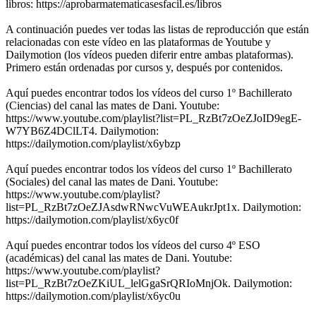
libros: https://aprobarmatematicasesfacil.es/libros
A continuación puedes ver todas las listas de reproducción que están
relacionadas con este vídeo en las plataformas de Youtube y
Dailymotion (los vídeos pueden diferir entre ambas plataformas).
Primero están ordenadas por cursos y, después por contenidos.
Aquí puedes encontrar todos los vídeos del curso 1º Bachillerato
(Ciencias) del canal las mates de Dani. Youtube:
https://www.youtube.com/playlist?list=PL_RzBt7zOeZJoID9egE-
W7YB6Z4DClLT4. Dailymotion:
https://dailymotion.com/playlist/x6ybzp
Aquí puedes encontrar todos los vídeos del curso 1º Bachillerato
(Sociales) del canal las mates de Dani. Youtube:
https://www.youtube.com/playlist?
list=PL_RzBt7zOeZJAsdwRNwcVuWEAukrJpt1x. Dailymotion:
https://dailymotion.com/playlist/x6yc0f
Aquí puedes encontrar todos los vídeos del curso 4º ESO
(académicas) del canal las mates de Dani. Youtube:
https://www.youtube.com/playlist?
list=PL_RzBt7zOeZKiUL_lelGgaSrQRIoMnjOk. Dailymotion:
https://dailymotion.com/playlist/x6yc0u