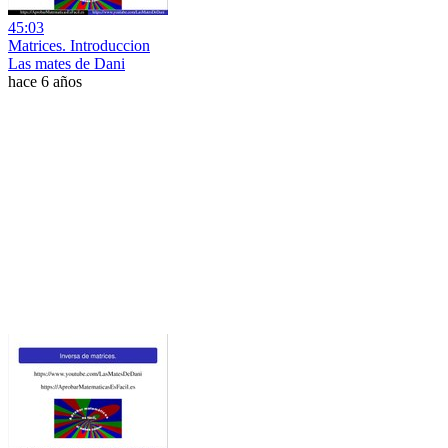
45:03
Matrices. Introduccion
Las mates de Dani
hace 6 años