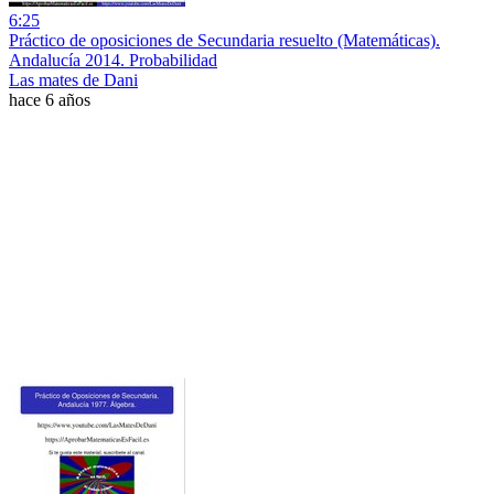
6:25
Práctico de oposiciones de Secundaria resuelto (Matemáticas).
Andalucía 2014. Probabilidad
Las mates de Dani
hace 6 años