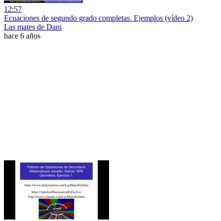
12:57
Ecuaciones de segundo grado completas. Ejemplos (vídeo 2)
Las mates de Dani
hace 6 años