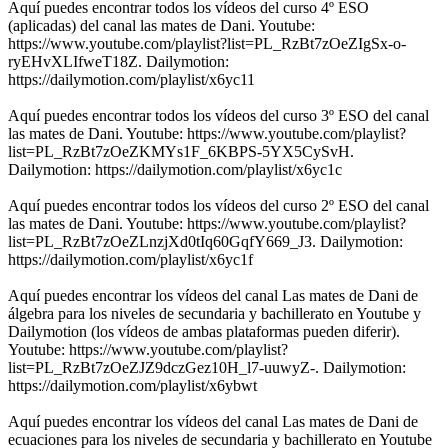
Aquí puedes encontrar todos los vídeos del curso 4º ESO
(aplicadas) del canal las mates de Dani. Youtube:
https://www.youtube.com/playlist?list=PL_RzBt7zOeZIgSx-o-
ryEHvXLIfweT18Z. Dailymotion:
https://dailymotion.com/playlist/x6yc11
Aquí puedes encontrar todos los vídeos del curso 3º ESO del canal
las mates de Dani. Youtube: https://www.youtube.com/playlist?
list=PL_RzBt7zOeZKMYs1F_6KBPS-5YX5CySvH.
Dailymotion: https://dailymotion.com/playlist/x6yc1c
Aquí puedes encontrar todos los vídeos del curso 2º ESO del canal
las mates de Dani. Youtube: https://www.youtube.com/playlist?
list=PL_RzBt7zOeZLnzjXd0tIq60GqfY669_J3. Dailymotion:
https://dailymotion.com/playlist/x6yc1f
Aquí puedes encontrar los vídeos del canal Las mates de Dani de
álgebra para los niveles de secundaria y bachillerato en Youtube y
Dailymotion (los vídeos de ambas plataformas pueden diferir).
Youtube: https://www.youtube.com/playlist?
list=PL_RzBt7zOeZJZ9dczGez10H_l7-uuwyZ-. Dailymotion:
https://dailymotion.com/playlist/x6ybwt
Aquí puedes encontrar los vídeos del canal Las mates de Dani de
ecuaciones para los niveles de secundaria y bachillerato en Youtube