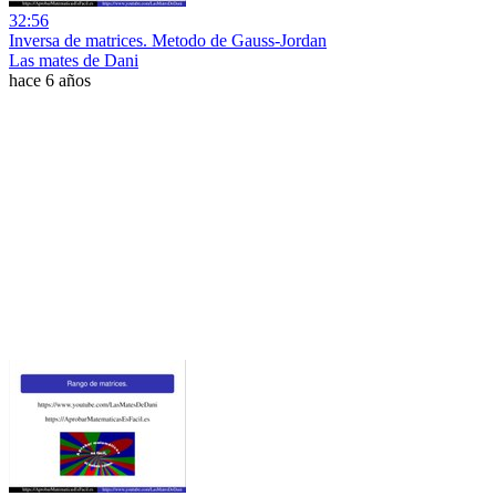
32:56
Inversa de matrices. Metodo de Gauss-Jordan
Las mates de Dani
hace 6 años