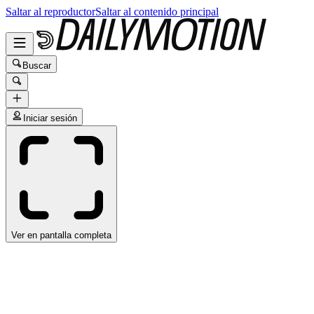
Saltar al reproductor
Saltar al contenido principal
Buscar
Iniciar sesión
Ver en pantalla completa