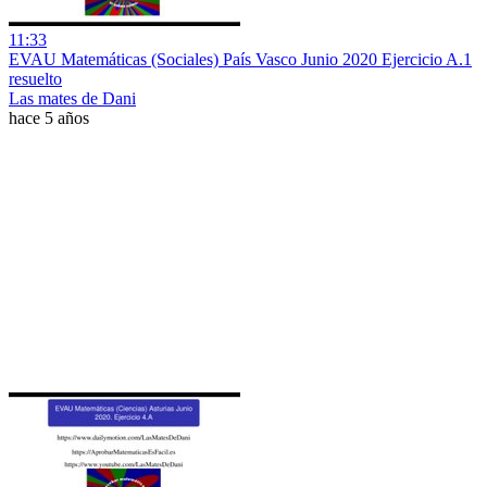
11:33
EVAU Matemáticas (Sociales) País Vasco Junio 2020 Ejercicio A.1
resuelto
Las mates de Dani
hace 5 años