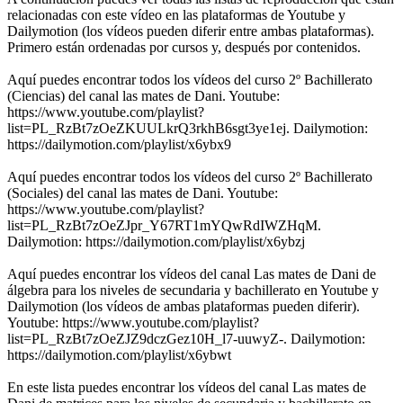
relacionadas con este vídeo en las plataformas de Youtube y
Dailymotion (los vídeos pueden diferir entre ambas plataformas).
Primero están ordenadas por cursos y, después por contenidos.
Aquí puedes encontrar todos los vídeos del curso 2º Bachillerato
(Ciencias) del canal las mates de Dani. Youtube:
https://www.youtube.com/playlist?
list=PL_RzBt7zOeZKUULkrQ3rkhB6sgt3ye1ej. Dailymotion:
https://dailymotion.com/playlist/x6ybx9
Aquí puedes encontrar todos los vídeos del curso 2º Bachillerato
(Sociales) del canal las mates de Dani. Youtube:
https://www.youtube.com/playlist?
list=PL_RzBt7zOeZJpr_Y67RT1mYQwRdIWZHqM.
Dailymotion: https://dailymotion.com/playlist/x6ybzj
Aquí puedes encontrar los vídeos del canal Las mates de Dani de
álgebra para los niveles de secundaria y bachillerato en Youtube y
Dailymotion (los vídeos de ambas plataformas pueden diferir).
Youtube: https://www.youtube.com/playlist?
list=PL_RzBt7zOeZJZ9dczGez10H_l7-uuwyZ-. Dailymotion:
https://dailymotion.com/playlist/x6ybwt
En este lista puedes encontrar los vídeos del canal Las mates de