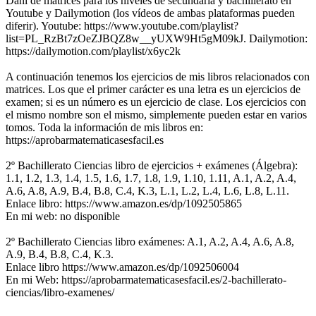
Dani de matrices para los niveles de secundaria y bachillerato en
Youtube y Dailymotion (los vídeos de ambas plataformas pueden
diferir). Youtube: https://www.youtube.com/playlist?
list=PL_RzBt7zOeZJBQZ8w__yUXW9Ht5gM09kJ. Dailymotion:
https://dailymotion.com/playlist/x6yc2k
A continuación tenemos los ejercicios de mis libros relacionados con
matrices. Los que el primer carácter es una letra es un ejercicios de
examen; si es un número es un ejercicio de clase. Los ejercicios con
el mismo nombre son el mismo, simplemente pueden estar en varios
tomos. Toda la información de mis libros en:
https://aprobarmatematicasesfacil.es
2º Bachillerato Ciencias libro de ejercicios + exámenes (Álgebra):
1.1, 1.2, 1.3, 1.4, 1.5, 1.6, 1.7, 1.8, 1.9, 1.10, 1.11, A.1, A.2, A.4,
A.6, A.8, A.9, B.4, B.8, C.4, K.3, L.1, L.2, L.4, L.6, L.8, L.11.
Enlace libro: https://www.amazon.es/dp/1092505865
En mi web: no disponible
2º Bachillerato Ciencias libro exámenes: A.1, A.2, A.4, A.6, A.8,
A.9, B.4, B.8, C.4, K.3.
Enlace libro https://www.amazon.es/dp/1092506004
En mi Web: https://aprobarmatematicasesfacil.es/2-bachillerato-
ciencias/libro-examenes/