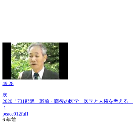
49:28
|
次
2020「731部隊 戦前・戦後の医学ー医学と人権を考える」
１
peace012ful1
6 年前