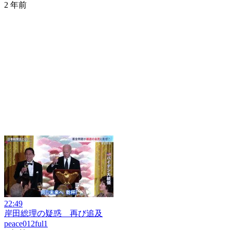
2 年前
22:49
岸田総理の疑惑 再び追及
peace012ful1