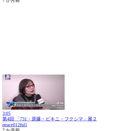
7 か月前
3:05
第4回 「731・原爆・ビキニ・フクシマ」展２
peace012ful1
7 か月前