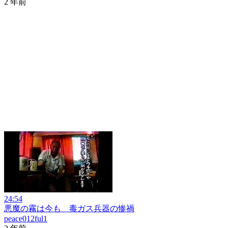
2 年前
24:54
悪魔の霧は今も 毒ガス兵器の惨禍
peace012ful1