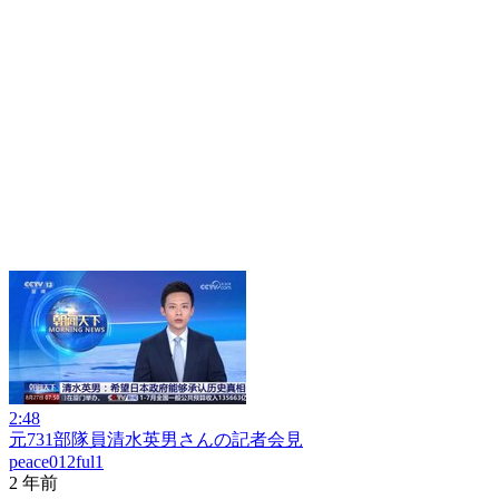
2:48
元731部隊員清水英男さんの記者会見
peace012ful1
2 年前