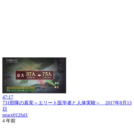
47:17
731部隊の真実～エリート医学者と人体実験～ 2017年8月13
日
peace012ful1
4 年前