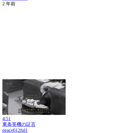
2 年前
4:51
東条英機の証言
peace012ful1