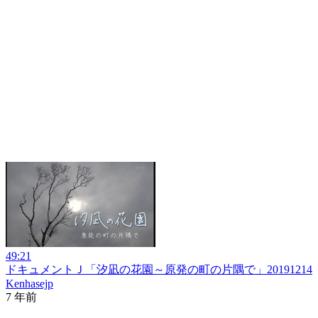
49:21
ドキュメントＪ「汐凪の花園～原発の町の片隅で」20191214
Kenhasejp
7 年前