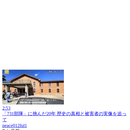
2:53
「731部隊」に挑んだ20年 歴史の真相と被害者の実像を追っ
て
peace012ful1