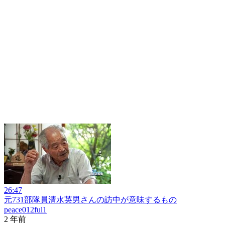
26:47
元731部隊員清水英男さんの訪中が意味するもの
peace012ful1
2 年前