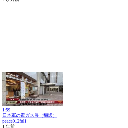
1:59
日本軍の毒ガス展（翻訳）
peace012ful1
1 年前