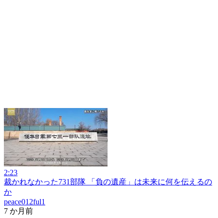
2:23
裁かれなかった731部隊 「負の遺産」は未来に何を伝えるの
か
peace012ful1
7 か月前