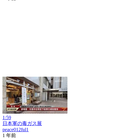
1:59
日本軍の毒ガス展
peace012ful1
1 年前