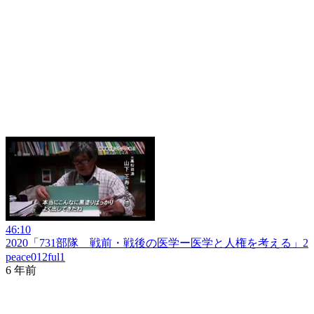
46:10
2020「731部隊 戦前・戦後の医学ー医学と人権を考える」2
peace012ful1
6 年前