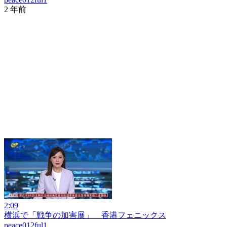
2 年前
2:09
横浜で「戦争の加害展」 香港フェニックス
peace012ful1