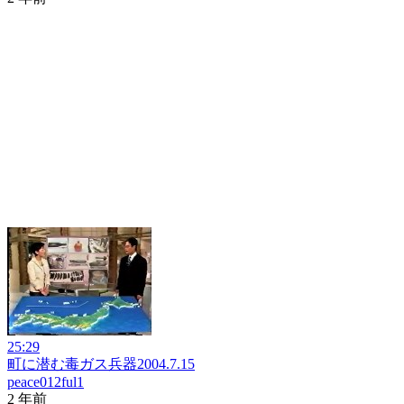
25:29
町に潜む毒ガス兵器2004.7.15
peace012ful1
2 年前