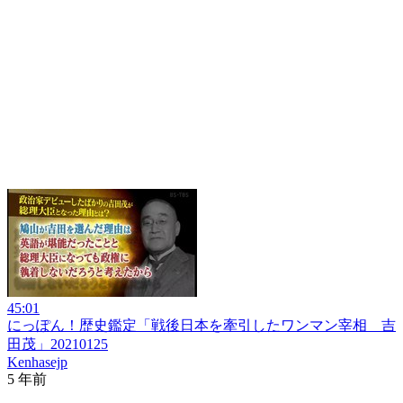
45:01
にっぽん！歴史鑑定「戦後日本を牽引したワンマン宰相 吉
田茂」20210125
Kenhasejp
5 年前