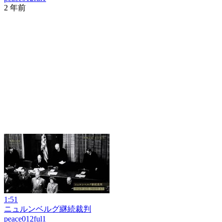
2 年前
1:51
ニュルンベルグ継続裁判
peace012ful1