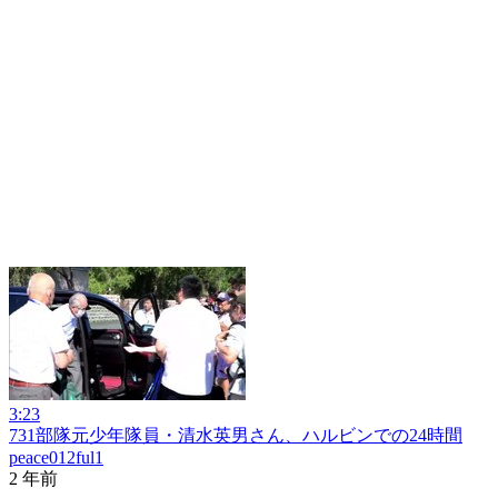
3:23
731部隊元少年隊員・清水英男さん、ハルビンでの24時間
peace012ful1
2 年前