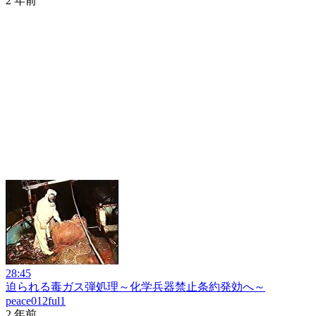
2 年前
28:45
迫られる毒ガス弾処理～化学兵器禁止条約発効へ～
peace012ful1
2 年前