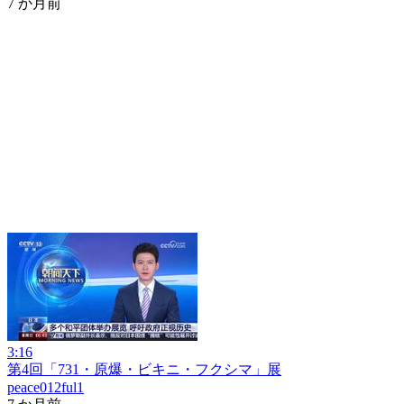
7 か月前
3:16
第4回「731・原爆・ビキニ・フクシマ」展
peace012ful1