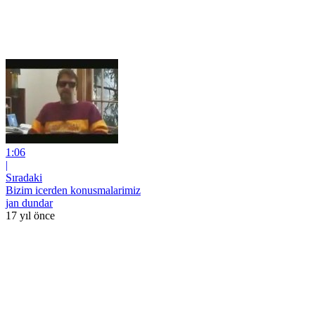
1:06
|
Sıradaki
Bizim icerden konusmalarimiz
jan dundar
17 yıl önce