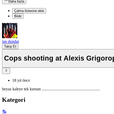
Daha fazla
Çalma listesine ekle
Bildir
jan dundar
Takip Et
Cops shooting at Alexis Grigoro
18 yıl önce
beyaz kaleye tek kursun .........................................................
Kategori
🗞