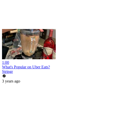
1:00
What's Popular on Uber Eats?
Stringr
3 years ago