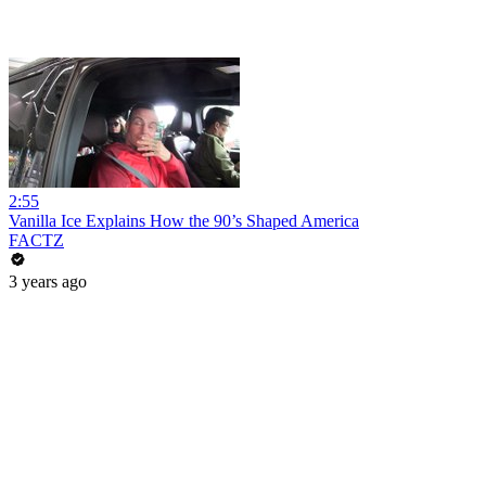
2:55
Vanilla Ice Explains How the 90’s Shaped America
FACTZ
3 years ago