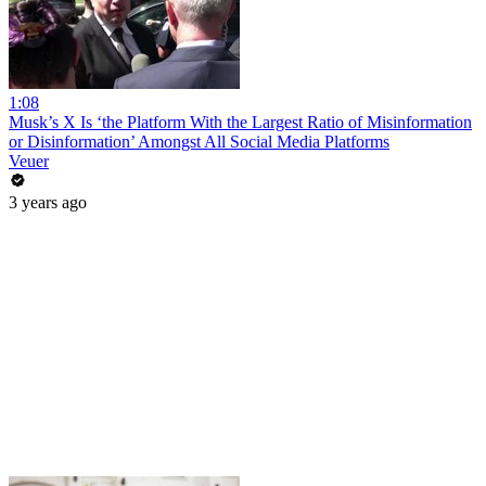
1:08
Musk’s X Is ‘the Platform With the Largest Ratio of Misinformation
or Disinformation’ Amongst All Social Media Platforms
Veuer
3 years ago