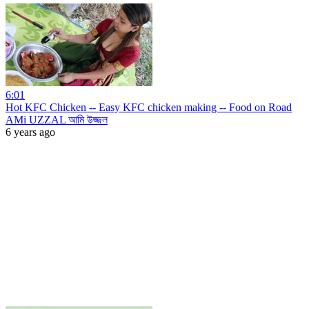
6:01
Hot KFC Chicken -- Easy KFC chicken making -- Food on Road
AMi UZZAL আমি উজ্জল
6 years ago