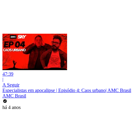
47:39
|
A Seguir
Especialistas em apocalipse | Episódio 4: Caos urbano| AMC Brasil
AMC Brasil
há 4 anos