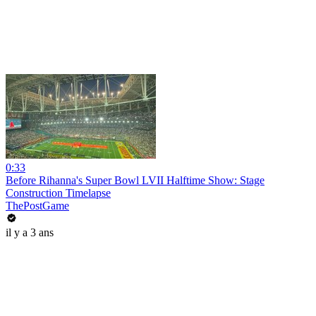
0:33
Before Rihanna's Super Bowl LVII Halftime Show: Stage
Construction Timelapse
ThePostGame
il y a 3 ans