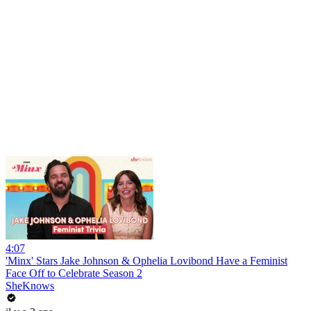
4:07
'Minx' Stars Jake Johnson & Ophelia Lovibond Have a Feminist
Face Off to Celebrate Season 2
SheKnows