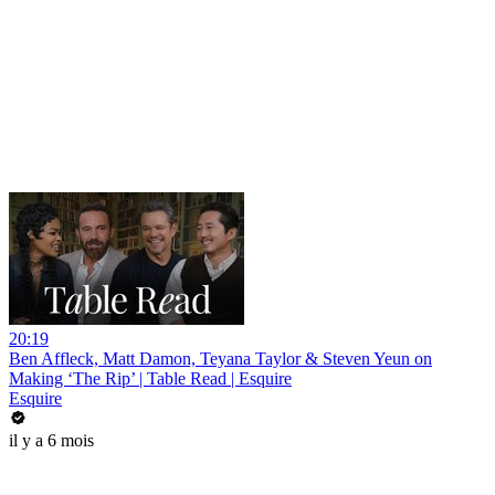
20:19
Ben Affleck, Matt Damon, Teyana Taylor & Steven Yeun on
Making ‘The Rip’ | Table Read | Esquire
Esquire
il y a 6 mois