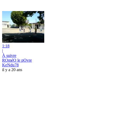
1:18
|
À suivre
ROméO le pOvre
KeNdu78
il y a 20 ans