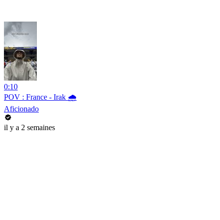
0:10
POV : France - Irak 🌧️
Aficionado
il y a 2 semaines