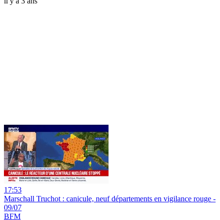
il y a 3 ans
17:53
Marschall Truchot : canicule, neuf départements en vigilance rouge -
09/07
BFM