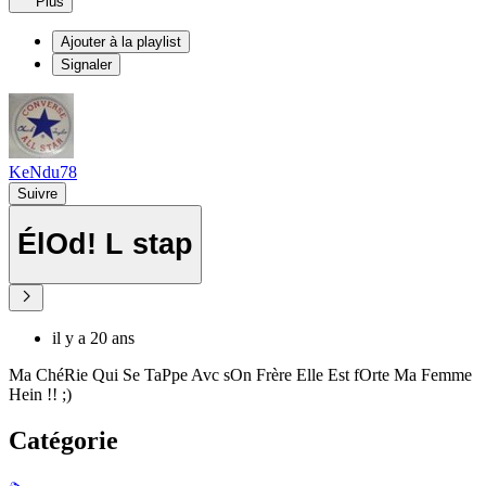
Plus
Ajouter à la playlist
Signaler
KeNdu78
Suivre
ÉlOd! L stap
il y a 20 ans
Ma ChéRie Qui Se TaPpe Avc sOn Frère Elle Est fOrte Ma Femme
Hein !! ;)
Catégorie