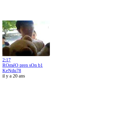
2:17
ROméO pren sOn b1
KeNdu78
il y a 20 ans