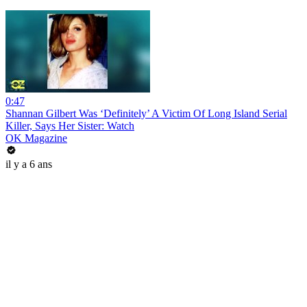
0:47
Shannan Gilbert Was ‘Definitely’ A Victim Of Long Island Serial
Killer, Says Her Sister: Watch
OK Magazine
il y a 6 ans