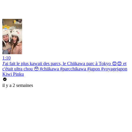
1:10
J'ai fait le plus kawaii des parcs, le Chiikawa parc à Tokyo 😍😍 et
c'était ultra chou 🥹 #chiikawa #parcchikawa #japon #voyagejapon
Kiwi Pinku
il y a 2 semaines