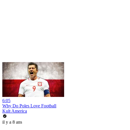
6:05
Why Do Poles Love Football
Kult America
il y a 8 ans