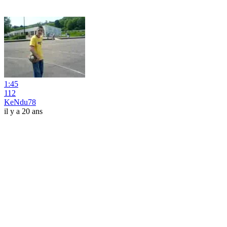
1:45
112
KeNdu78
il y a 20 ans