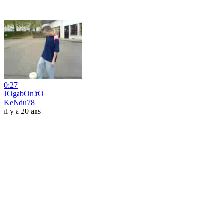
0:27
JOgabOn!tO
KeNdu78
il y a 20 ans