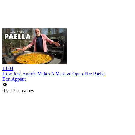
14:04
How José Andrés Makes A Massive Open-Fire Paella
Bon Appétit
il y a 7 semaines