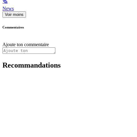
🗞
News
Voir moins
Commentaires
Ajoute ton commentaire
Recommandations