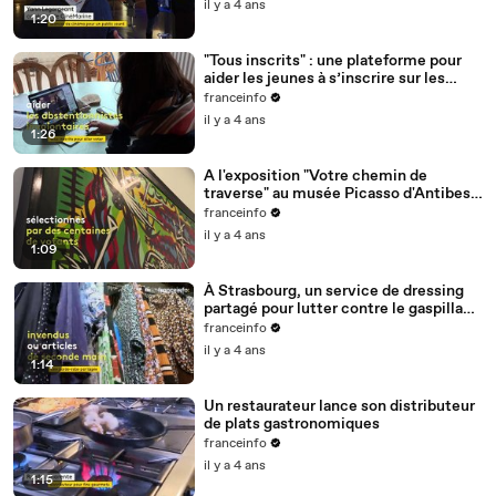
il y a 4 ans
1:20
"Tous inscrits" : une plateforme pour
aider les jeunes à s’inscrire sur les
listes électorales
franceinfo
il y a 4 ans
1:26
A l'exposition "Votre chemin de
traverse" au musée Picasso d'Antibes
c'est le public qui a choisi œuvres
franceinfo
présentées
il y a 4 ans
1:09
À Strasbourg, un service de dressing
partagé pour lutter contre le gaspillage
des vêtements
franceinfo
il y a 4 ans
1:14
Un restaurateur lance son distributeur
de plats gastronomiques
franceinfo
il y a 4 ans
1:15