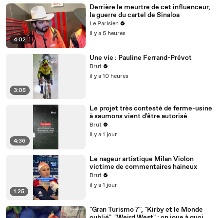
Derrière le meurtre de cet influenceur,
la guerre du cartel de Sinaloa
Le Parisien
il y a 5 heures
4:02
Une vie : Pauline Ferrand-Prévot
Brut
il y a 10 heures
3:05
Le projet très contesté de ferme-usine
à saumons vient d'être autorisé
Brut
il y a 1 jour
4:36
Le nageur artistique Milan Violon
victime de commentaires haineux
Brut
il y a 1 jour
1:25
"Gran Turismo 7", "Kirby et le Monde
oublié", "Weird West" : on joue à quoi