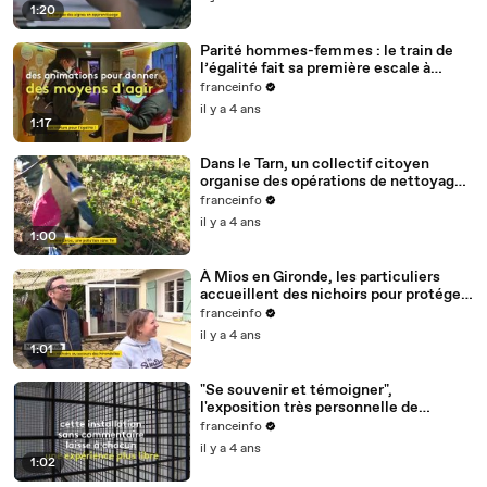
1:20
Parité hommes-femmes : le train de
l’égalité fait sa première escale à
Nantes
franceinfo
il y a 4 ans
1:17
Dans le Tarn, un collectif citoyen
organise des opérations de nettoyage
de la rivière Cérou
franceinfo
il y a 4 ans
1:00
À Mios en Gironde, les particuliers
accueillent des nichoirs pour protéger
les hirondelles
franceinfo
il y a 4 ans
1:01
"Se souvenir et témoigner",
l'exposition très personnelle de
l'artiste géorgienne Thea Djordjadze à
franceinfo
Saint-Étienne
il y a 4 ans
1:02