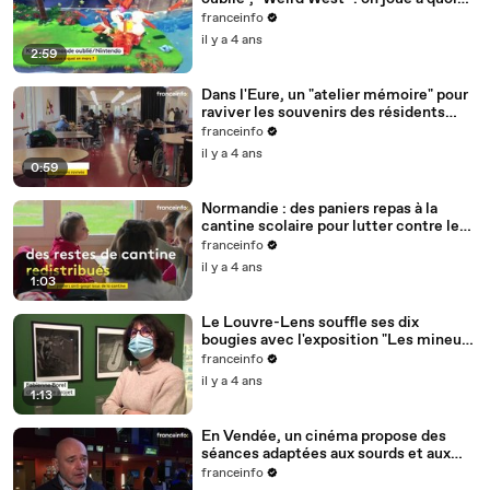
en mars ?
franceinfo
il y a 4 ans
2:59
Dans l'Eure, un "atelier mémoire" pour
raviver les souvenirs des résidents
d'un Ehpad
franceinfo
il y a 4 ans
0:59
Normandie : des paniers repas à la
cantine scolaire pour lutter contre le
gaspillage alimentaire
franceinfo
il y a 4 ans
1:03
Le Louvre-Lens souffle ses dix
bougies avec l'exposition "Les mineurs
de Robert Doisneau"
franceinfo
il y a 4 ans
1:13
En Vendée, un cinéma propose des
séances adaptées aux sourds et aux
malentendants
franceinfo