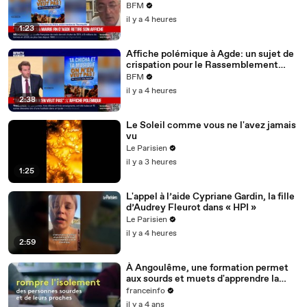
le sénateur Stéphane Ravier
BFM
il y a 4 heures
1:23
Affiche polémique à Agde: un sujet de
crispation pour le Rassemblement
national?
BFM
il y a 4 heures
2:38
Le Soleil comme vous ne l'avez jamais
vu
Le Parisien
il y a 3 heures
1:25
L'appel à l’aide Cypriane Gardin, la fille
d’Audrey Fleurot dans « HPI »
Le Parisien
il y a 4 heures
2:59
À Angoulême, une formation permet
aux sourds et muets d'apprendre la
langue des signes
franceinfo
il y a 4 ans