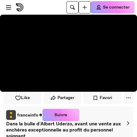
Passer au player
Passer au contenu principal
Se connecter
Like
Partager
Favori
Suivre
franceinfo
Dans la bulle d'Albert Uderzo, avant une vente aux
enchères exceptionnelle au profit du personnel
soignant