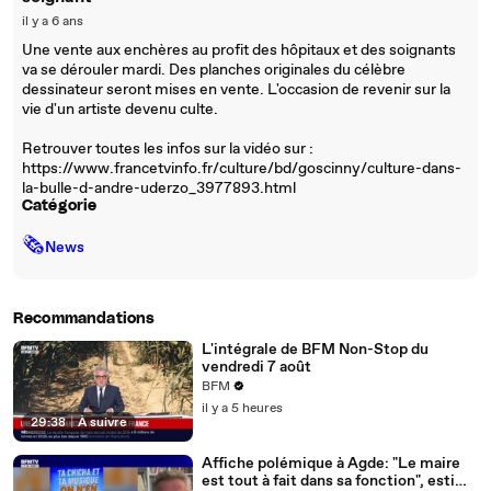
il y a 6 ans
Une vente aux enchères au profit des hôpitaux et des soignants
va se dérouler mardi. Des planches originales du célèbre
dessinateur seront mises en vente. L'occasion de revenir sur la
vie d'un artiste devenu culte.
Retrouver toutes les infos sur la vidéo sur :
https://www.francetvinfo.fr/culture/bd/goscinny/culture-dans-
la-bulle-d-andre-uderzo_3977893.html
Catégorie
🗞
News
Recommandations
L'intégrale de BFM Non-Stop du
vendredi 7 août
BFM
il y a 5 heures
29:38
|
À suivre
Affiche polémique à Agde: "Le maire
est tout à fait dans sa fonction", estime