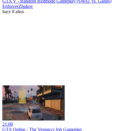
GTA V - Random Riotmode Gameplay (SWAT vs. Gangs)
EnforcerZhukov
hace 8 años
21:08
GTA Online - The Vespucci Job Gameplay