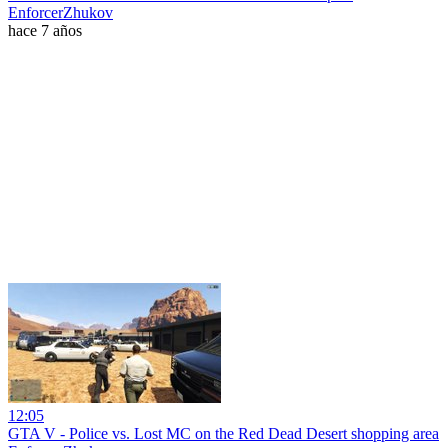
EnforcerZhukov
hace 7 años
12:05
GTA V - Police vs. Lost MC on the Red Dead Desert shopping area