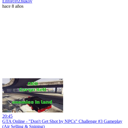
EnforcerZhukov
hace 8 años
20:45
GTA Online - "Don't Get Shot by NPCs" Challenge #3 Gameplay
(Air Selling & Sniping)