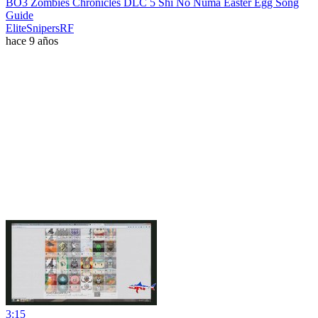
BO3 Zombies Chronicles DLC 5 Shi No Numa Easter Egg Song
Guide
EliteSnipersRF
hace 9 años
3:15