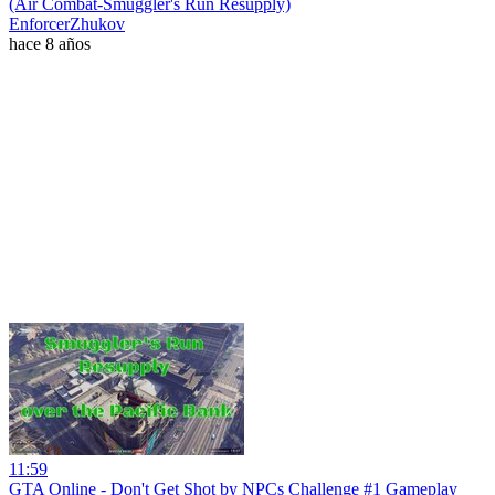
(Air Combat-Smuggler's Run Resupply)
EnforcerZhukov
hace 8 años
11:59
GTA Online - Don't Get Shot by NPCs Challenge #1 Gameplay