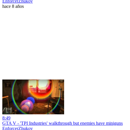
EnforcerZhukov
hace 8 años
8:49
GTA V - 'TPI Industries' walkthrough but enemies have miniguns
EnforcerZhukov