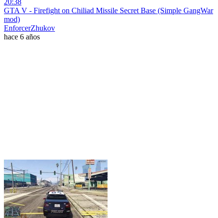
20:38
GTA V - Firefight on Chiliad Missile Secret Base (Simple GangWar
mod)
EnforcerZhukov
hace 6 años