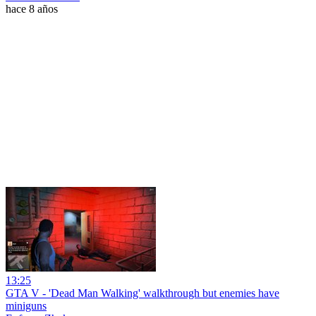
hace 8 años
13:25
GTA V - 'Dead Man Walking' walkthrough but enemies have
miniguns