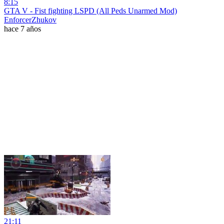
8:15
GTA V - Fist fighting LSPD (All Peds Unarmed Mod)
EnforcerZhukov
hace 7 años
21:11