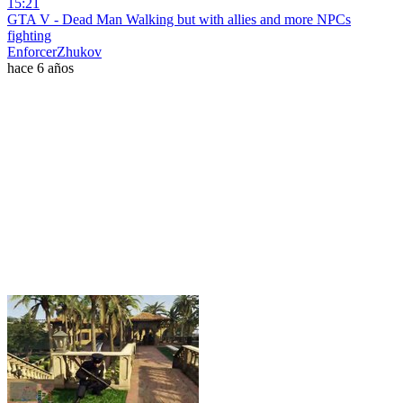
15:21
GTA V - Dead Man Walking but with allies and more NPCs
fighting
EnforcerZhukov
hace 6 años