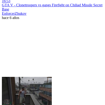
16:53
GTA V - Clonetroopers vs gangs Firefight on Chiliad Missile Secret
Base
EnforcerZhukov
hace 6 años