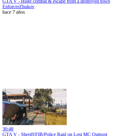
GTA V - Huge combat & escape from a destroyed town
EnforcerZhukov
hace 7 años
30:48
GTA V - Sheriff/FIB/Police Raid on Lost MC Outpost