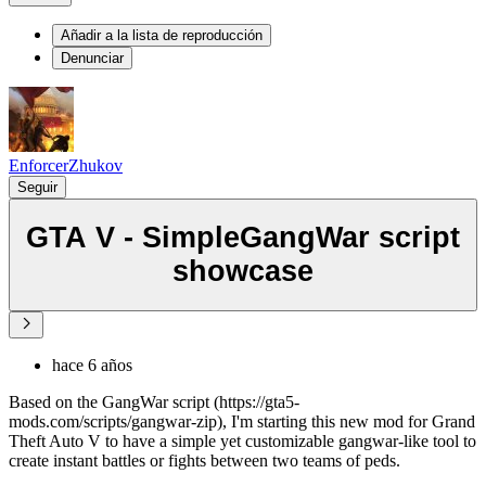
Añadir a la lista de reproducción
Denunciar
EnforcerZhukov
Seguir
GTA V - SimpleGangWar script
showcase
hace 6 años
Based on the GangWar script (https://gta5-
mods.com/scripts/gangwar-zip), I'm starting this new mod for Grand
Theft Auto V to have a simple yet customizable gangwar-like tool to
create instant battles or fights between two teams of peds.