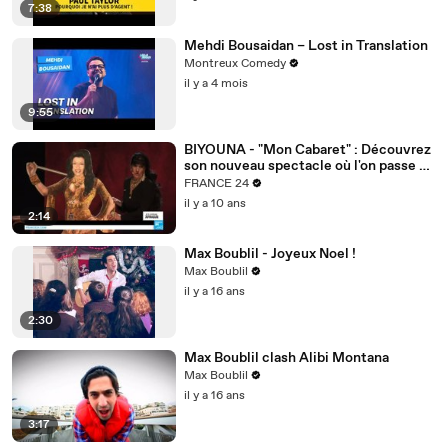
7:38
Mehdi Bousaidan – Lost in Translation
Montreux Comedy
il y a 4 mois
9:55
BIYOUNA - "Mon Cabaret" : Découvrez
son nouveau spectacle où l'on passe du
rire aux larmes
FRANCE 24
il y a 10 ans
2:14
Max Boublil - Joyeux Noel !
Max Boublil
il y a 16 ans
2:30
Max Boublil clash Alibi Montana
Max Boublil
il y a 16 ans
3:17