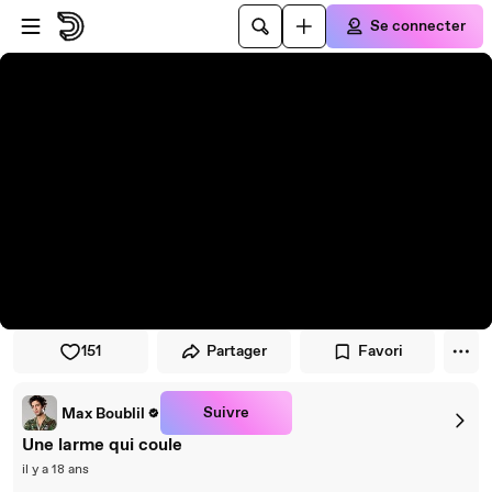
Passer au player
Passer au contenu principal
Se connecter
151
Partager
Favori
Suivre
Max Boublil
Une larme qui coule
il y a 18 ans