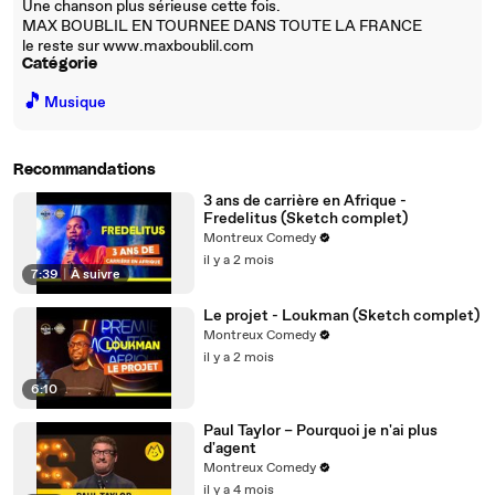
Une chanson plus sérieuse cette fois.
MAX BOUBLIL EN TOURNEE DANS TOUTE LA FRANCE
le reste sur www.maxboublil.com
Catégorie
🎵
Musique
Recommandations
3 ans de carrière en Afrique -
Fredelitus (Sketch complet)
Montreux Comedy
il y a 2 mois
7:39
|
À suivre
Le projet - Loukman (Sketch complet)
Montreux Comedy
il y a 2 mois
6:10
Paul Taylor – Pourquoi je n'ai plus
d'agent
Montreux Comedy
il y a 4 mois