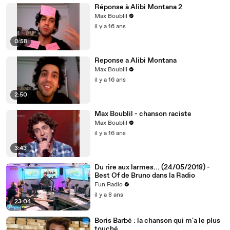
Réponse à Alibi Montana 2
Max Boublil
il y a 16 ans
0:58
Reponse a Alibi Montana
Max Boublil
il y a 16 ans
2:50
Max Boublil - chanson raciste
Max Boublil
il y a 16 ans
3:43
Du rire aux larmes... (24/05/2018) -
Best Of de Bruno dans la Radio
Fun Radio
il y a 8 ans
23:04
Boris Barbé : la chanson qui m'a le plus
touché