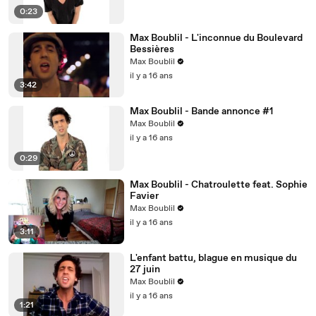
0:23
Max Boublil - L'inconnue du Boulevard
Bessières
Max Boublil
il y a 16 ans
3:42
Max Boublil - Bande annonce #1
Max Boublil
il y a 16 ans
0:29
Max Boublil - Chatroulette feat. Sophie
Favier
Max Boublil
il y a 16 ans
3:11
L'enfant battu, blague en musique du
27 juin
Max Boublil
il y a 16 ans
1:21