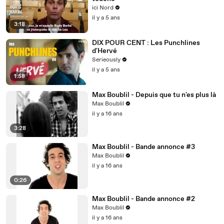
ici Nord
il y a 5 ans
3:18
DIX POUR CENT : Les Punchlines
d'Hervé
Serieously
il y a 5 ans
1:58
Max Boublil - Depuis que tu n'es plus là
Max Boublil
il y a 16 ans
3:28
Max Boublil - Bande annonce #3
Max Boublil
il y a 16 ans
0:26
Max Boublil - Bande annonce #2
Max Boublil
il y a 16 ans