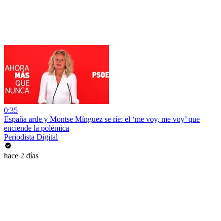
0:35
España arde y Montse Mínguez se ríe: el ‘me voy, me voy’ que
enciende la polémica
Periodista Digital
hace 2 días