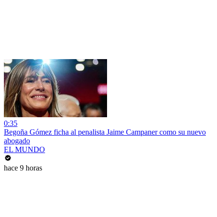
0:35
Begoña Gómez ficha al penalista Jaime Campaner como su nuevo
abogado
EL MUNDO
hace 9 horas