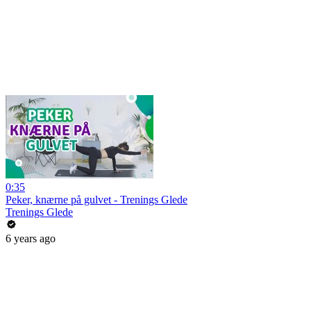
0:35
Peker, knærne på gulvet - Trenings Glede
Trenings Glede
6 years ago