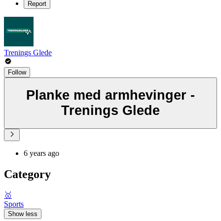
Report
Trenings Glede
Follow
Planke med armhevinger -
Trenings Glede
6 years ago
Category
🥇
Sports
Show less