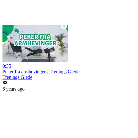
0:35
Peker fra armhevinger - Trenings Glede
Trenings Glede
6 years ago