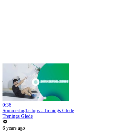
0:36
Sommerfugl-situps - Trenings Glede
Trenings Glede
6 years ago