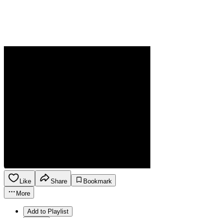
Like
Share
Bookmark
More
Add to Playlist