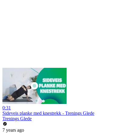
0:31
Sideveis planke med knestrekk - Trenings Glede
Trenings Glede
7 years ago